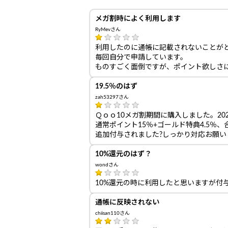
メガ割時によく利用します
RyMevさん
利用したのに通帳に記載されないことが
毎回自分で申請しています。
ものすごく面倒ですが、ポイント欲しさ
19.5％のはず
zah53297さん
Ｑｏｏ10メガ割期間に購入しました。2025
通常ポイント15％+ゴールド特典4.5％
追加付与されました?しっかり対応お願い
10%還元のはず？
wondさん
10%還元の時に利用したと思いますが付与
通帳に反映されない
chiisan110さん