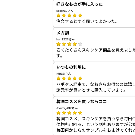
好きなものが手に入った
soojinauさん
注文するとすぐ届いてよかった。
メガ割
han1229さん
安くたくさんスキンケア商品を買えまし
す。
いつもの利用に
MiYaBiさん
ハポタス経由で、なおさらお得なのは嬉
還元率が良いときに購入しています。
韓国コスメを買うならココ
Ayumi_432さん
韓国コスメ、スキンケアを買うなら毎回Qo
偽物も出回る、という話もありますが公
毎回何かしらのサンプルをおまけでくれ