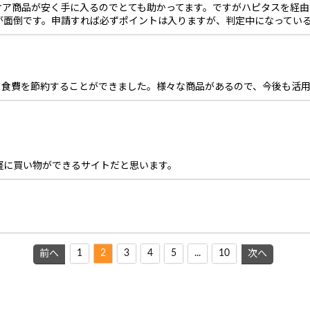
ケア商品が安く手に入るのでとても助かってます。ですがハピタスを経由
が面倒です。申請すれば必ずポイントは入りますが、判定中になってい
、食費を節約することができました。様々な商品があるので、今後も活
軽に買い物ができるサイトだと思います。
1
2
3
4
5
...
10
前へ
次へ