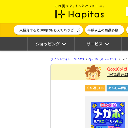
ポイント貯めて
一人紹介すると300ptもらえてハッピー♫
半額以上の商品多数！
ショッピング
サービス
ポイントサイト｜ハピタス
Qoo10（キューテン）
レビ
Qoo10メ
※4%還元
くり返しOK
あんしん保証