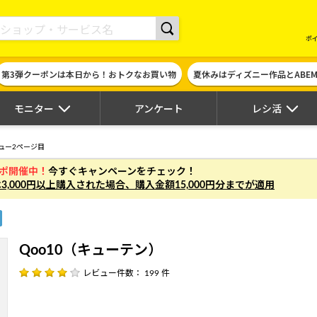
現金やギフト券に交換できるポイントサイト | ハピタス
ポ
第3弾クーポンは本日から！おトクなお買い物
夏休みはディズニー作品とABE
モニター
アンケート
レシ活
ュー2ページ目
ガポ開催中！
今すぐキャンペーンをチェック！
は
3,000円以上
購入された場合、
購入金額15,000円分まで
が適用
Qoo10（キューテン）
レビュー件数： 199 件