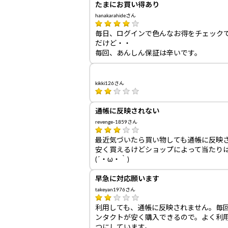
たまにお買い得あり
hanakarahideさん
毎日、ログインで色んなお得をチェックでき
だけど・・
毎回、あんしん保証は辛いです。
kikki126さん
通帳に反映されない
revenge-1859さん
最近気づいたら買い物しても通帳に反映
安く買えるけどショップによって当たり
(´・ω・｀)
早急に対応願います
takeyan1976さん
利用しても、通帳に反映されません。毎
ンタクトが安く購入できるので。よく利
つにしています。