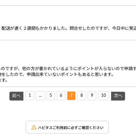
、配送が遅く２週間もかかりました。問合せしたのですが、今日中に発
るのですが、他の方が書かれているようにポイントが入らないので申請
物をしたので、申請出来ていないポイントもあると思います。
ます。
1
...
5
6
7
8
9
10
前へ
次へ
ハピタスご利用前に必ずご確認ください