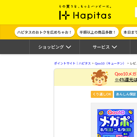
ポイント貯めて
ハピタスのおトクを広めちゃお！
半額以上の商品多数！
本日ま
ショッピング
サービス
ポイントサイト｜ハピタス
Qoo10（キューテン）
レビ
Qoo10メ
※4%還元
くり返しOK
あんしん保証