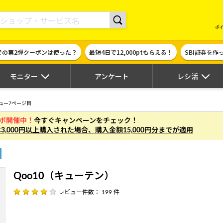
現金やギフト券に交換できるポイントサイト | ハピタス
ポ
での第2弾クーポンは使った？
最短4日で12,000ptもらえる！
SBI証券を
モニター
アンケート
レシ活
ュー7ページ目
ガポ開催中！
今すぐキャンペーンをチェック！
は
3,000円以上
購入された場合、
購入金額15,000円分まで
が適用
Qoo10（キューテン）
レビュー件数： 199 件