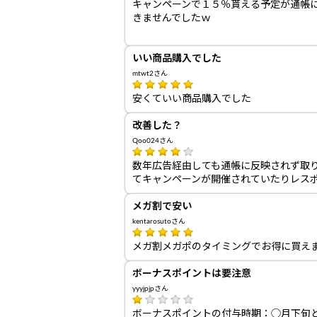
キャンペーンで１５％貰える予定が通帳に
きませんでしたｗ
いい商品購入でした
mtwt2さん
安くていい商品購入でした
改善した？
Qoo024さん
数年広告経由しても通帳に反映されず取り
てキャンペーンが開催されていたりレス
メガ割で安い
kentarosutoさん
メガ割メガポのタイミングでお得に買え
ボーナスポイントは要注意
yyyjpjpさん
ボーナスポイントの付与時期：◯月下旬