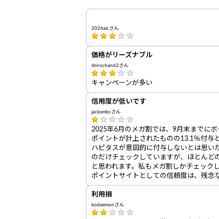
2026aicさん
価格がリーズナブル
shirochan62さん
キャンペーンが多い
信用度が低いです
jacksmbcさん
2025年6月のメガ割では、9月末までに
ポイントが計上されたものの13.1％付
ハピタスが意図的に付与しないとは思い
のだけチェックしていますが、ほとんど
と思われます。私もメガ割しかチェック
ポイントサイトとしての信頼度は、残念
利用損
kodaemonさん