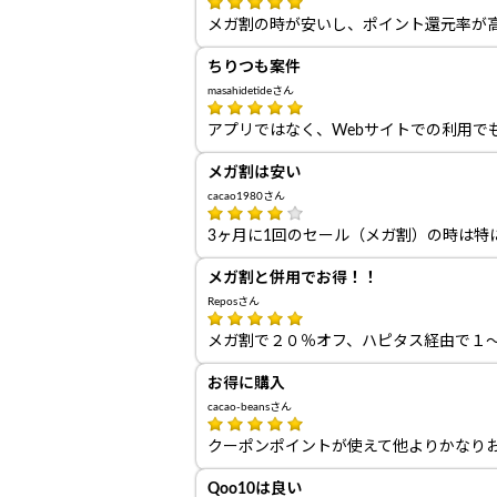
メガ割の時が安いし、ポイント還元率が
ちりつも案件
masahidetideさん
アプリではなく、Webサイトでの利用で
メガ割は安い
cacao1980さん
3ヶ月に1回のセール（メガ割）の時は特
メガ割と併用でお得！！
Reposさん
メガ割で２０％オフ、ハピタス経由で１
お得に購入
cacao-beansさん
クーポンポイントが使えて他よりかなり
Qoo10は良い