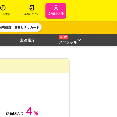
会員登録(無料)
イント交換
会員ログイン
000円相当】三菱ＵＦＪカード
NEW
友達紹介
スペシャル
4
%
商品購入で