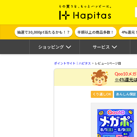
ポイント貯めて
抽選で30,000pt当たるかも！？
半額以上の商品多数！
4%還元
ショッピング
サービス
ポイントサイト｜ハピタス
レビュー1ページ目
Qoo10メ
※4%還元
くり返しOK
あんしん保証