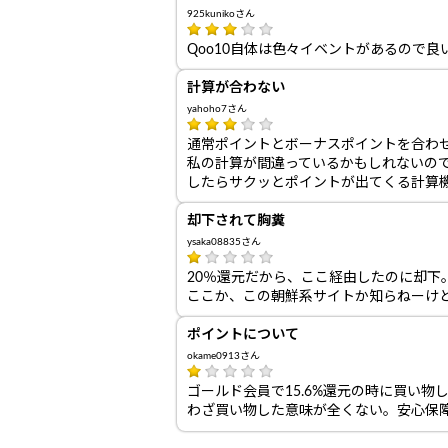
925kunikoさん
Qoo10自体は色々イベントがあるので
計算が合わない
yahoho7さん
通常ポイントとボーナスポイントを合わ
私の計算が間違っているかもしれないの
したらサクッとポイントが出てくる計算
却下されて胸糞
ysaka08835さん
20％還元だから、ここ経由したのに却下
ここか、この朝鮮系サイトか知らねーけ
ポイントについて
okame0913さん
ゴールド会員で15.6%還元の時に買い物
わざ買い物した意味が全くない。安心保