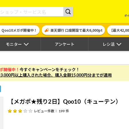
現金やギフト券に交換できるポイントサイト | ハピタス
ポ
！Qoo10メガポ開催中！
楽天銀行 口座開設で最大6,000pt
【最大42,
モニター
アンケート
レシ活
ガポ開催中！
今すぐキャンペーンをチェック！
は
3,000円以上
購入された場合、
購入金額15,000円分まで
が適用
【メガポ★残り2日】Qoo10（キューテン）
レビュー件数： 199 件