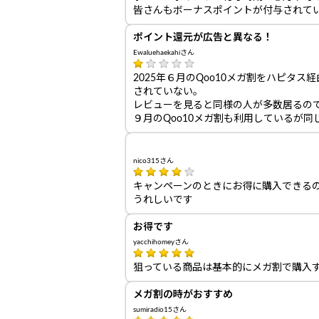
皆さんもボーナスポイントが付与されて
ポイント還元が広告と異なる！
Ewaluehaekahiさん
2025年６月のQoo10メガ割をハピタ
されていない。
レビューを見ると同様の人が多数居るの
９月のQoo10メガ割も利用しているが
nico315さん
キャンペーンのときにお得に購入できる
うれしいです
お得です
yacchihomeyさん
狙っている商品は基本的にメガ割で購入
メガ割の時がおすすめ
sumiradio15さん