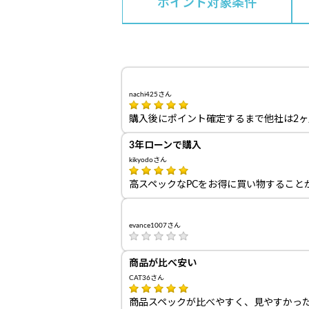
ポイント対象条件
nachi425さん
購入後にポイント確定するまで他社は2
3年ローンで購入
kikyodoさん
高スペックなPCをお得に買い物すること
evance1007さん
商品が比べ安い
CAT36さん
商品スペックが比べやすく、見やすかっ