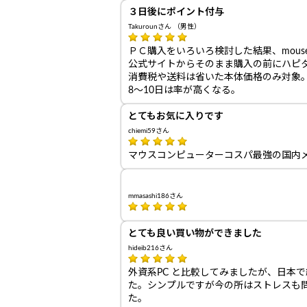
３日後にポイント付与
Takurounさん （男性）
ＰＣ購入をいろいろ検討した結果、mous
公式サイトからそのまま購入の前にハピ
消費税や送料は省いた本体価格のみ対象
8～10日は率が高くなる。
とてもお気に入りです
chiemi59さん
マウスコンピューターコスパ最強の国内
mmasashi186さん
とても良い買い物ができました
hideib216さん
外資系PC と比較してみましたが、日本
た。シンプルですが今の所はストレスも
た。