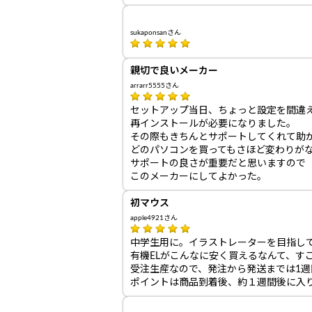
sukaponsanさん
親切で良いメーカー
arrarr5555さん
セットアップ当日、ちょっと設定を間違
再インストールが必要になりました。
その際もきちんとサポートしてくれて助
どのパソコンを買ってもさほど変わりが
サポートの良さが重要だと思いますので
このメーカーにしてよかった。
初マウス
apple4921さん
中学生用に。イラストレーターを目指してい
有機ELがこんなに安く買えるなんて、す
受注生産なので、発注から発送までは1
ポイントは商品到着後、約１週間後に入