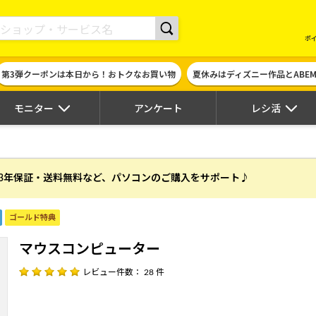
現金やギフト券に交換できるポイントサイト | ハピタス
ポ
第3弾クーポンは本日から！おトクなお買い物
夏休みはディズニー作品とABE
モニター
アンケート
レシ活
3年保証・送料無料など、パソコンのご購入をサポート♪
ゴールド特典
マウスコンピューター
レビュー件数： 28 件