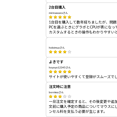
2台目購入
mirinsawaraさん
1台目を購入して数年経ちましたが、問題
PCを選ぶときにグラボとCPUが表にな
カスタムするときの操作もわかりやすい
holoimuaさん
よきです
hoyoyo12345さん
サイトが使いやすくて登録がスムーズで
注文時に注意
bornlessさん
一旦注文を確定すると、その後変更や追
文前に購入予定の商品についてマウスに
ンセル料を支払う必要が生じます。