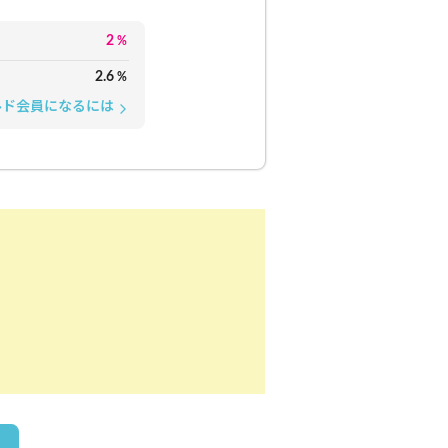
2
%
2.6
%
ルド会員になるには
arrow_forward_ios