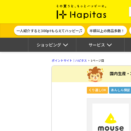
ポイント貯めて
一人紹介すると300ptもらえてハッピー♫
半額以上の商品多数！
ショッピング
サービス
ポイントサイト｜ハピタス
1ページ目
国内生産・
くり返しOK
あんしん保証