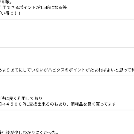
い印象。
で利用できるポイントが1.5倍になる等。
買い得です！
はあまりあてにしていないがハピタスのポイントがたまればよいと思って
pの時に良く利用しており
円→４５００Pに交換出来るのもあり、消耗品を良く買ってます
移行後が少しわかりにくかった。