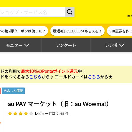
現金やギフト券に交換できるポイントサイト | ハピタス
ポ
での第2弾クーポンは使った？
最短4日で12,000ptもらえる！
SBI証券を
モニター
アンケート
レシ活
カードの利用
で
最大10％のPontaポイント還元
中！
 カードをつくるなら
こちら
から♪ ゴールドカードは
こちら
から★
あんしん保証
au PAY マーケット（旧：au Wowma!）
レビュー件数： 45 件