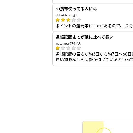
au携帯使ってる人には
nichnichnichさん
ポイントの還元率に＋αがあるので、お得
通帳記載までが他に比べて長い
mosomoso774さん
通帳記載の目安が約3日から約7日～60
買い物あんしん保証が付いているといって