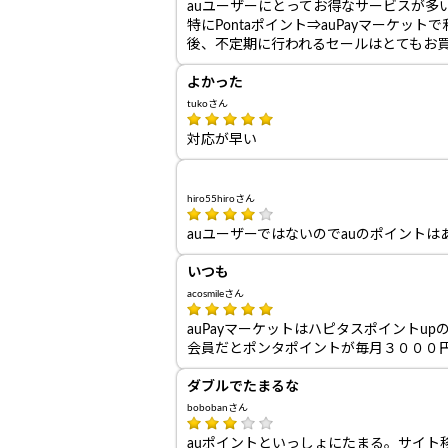
auユーザーにとってお得なサービスが多
特にPontaポイント⇒auPayマーケット
後、不定期に行われるセールはとてもお
よかった
tukoさん
対応が早い
hiro55hiroさん
auユーザーではないのでauのポイント
いつも
acosmileさん
auPayマーケットはハピタスポイントu
会員だとポンタポイントが毎月３０００
ダブルでたまるな
bobobanさん
auポイントといっしょにたまる。サイト