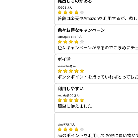
掘出しものがある
J0101さん
普段は楽天やAmazonを利用するが、
色々お得なキャンペーン
kumapu1121さん
色々キャンペーンがあるのでこまめにチ
ポイ活
kaealohaさん
ポンタポイントを持っていればとっても
利用しやすい
jmdatpj856さん
簡単に使えました
timy775さん
auのポイントを利用してお得に買い物が