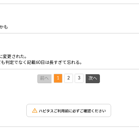
かも
日に変更された。
も判定でなく記載60日は長すぎて忘れる。
1
2
3
前へ
次へ
ハピタスご利用前に必ずご確認ください