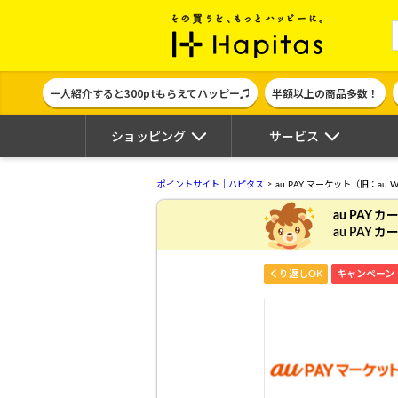
ポイント貯めて
一人紹介すると300ptもらえてハッピー♫
半額以上の商品多数！
ショッピング
サービス
ポイントサイト｜ハピタス
au PAY マーケット（旧：au W
au PAY 
au PAY
くり返しOK
キャンペーン