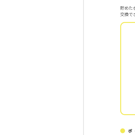
貯めた
交換で
ポ