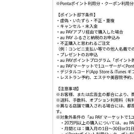
※Pontaポイント利用分・クーポン利用
【ポイント却下条件】
・虚偽・いたずら・不正・重複
・キャンセル・未入金
・au PAYアプリ経由で購入した場合
・au PAY ふるさと納税のお申込み
・不正購入と思われるご注文
（例：コンビニ支払い等での他人名義で
・プレゼントのお申込
・au PAYポイントプログラム「ポイン
・au PAYマーケットで1ユーザーが＜
・デジタルコード(App Store & iTu
・レストラン予約、エステや美容院予約
【注意事項】
※お客様、または広告主の都合により、
※送料、手数料、オプション利用料（有
※異なる店舗で購入される場合には、都
す。
※対象外条件の「au PAY マーケット
・20万円以上の購入については、au P
・月間とは：購入月の1日〜30日or31