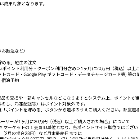
分は成果対象となります。
のお振込など）
ト貯める」経由の注文
Pontaポイント利用分・クーポン利用分含め＞1ヶ月に20万円（税込）以
nes ギフトカード・Google Play ギフトコード・データチャージカード等)
、宿泊予約
商品の交換や一部キャンセルなどになりますとシステム上、ポイントが
料のし、冷凍配送等）はポイント対象外です。
度「ポイントを貯める」ボタンから遷移のうえご購入ください。都度遷
で1ユーザーが1ヶ月に20万円（税込）以上ご購入された場合」について
AY マーケットの１会員ID単位となり、各ポイントサイト単位ではござ
日（2月の場合28日）など月末最終日までに