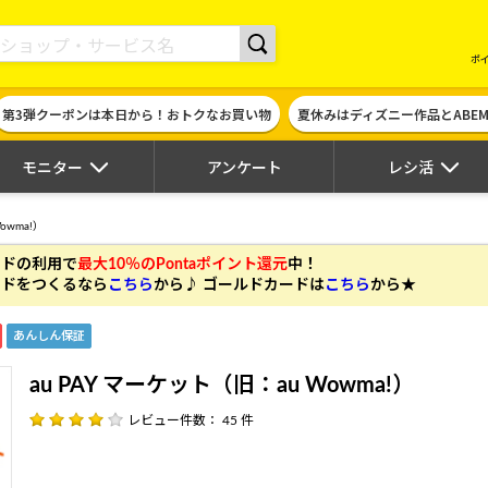
現金やギフト券に交換できるポイントサイト | ハピタス
ポ
第3弾クーポンは本日から！おトクなお買い物
夏休みはディズニー作品とABE
モニター
アンケート
レシ活
owma!）
カードの利用
で
最大10％のPontaポイント還元
中！
 カードをつくるなら
こちら
から♪ ゴールドカードは
こちら
から★
あんしん保証
au PAY マーケット（旧：au Wowma!）
レビュー件数： 45 件