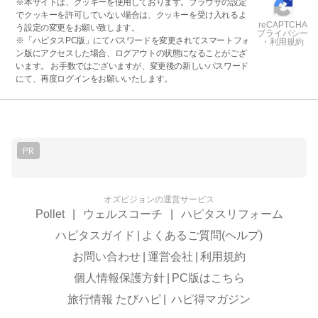
※本サイトは、クッキーを使用しております。ブラウザの設定
でクッキーを許可していない場合は、クッキーを受け入れるよ
reCAPTCHA
う設定の変更をお願い致します。
プライバシー
※「ハピタスPC版」にてパスワードを変更されてスマートフォ
・利用規約
ン版にアクセスした場合、ログアウトの状態になることがござ
います。 お手数ではございますが、変更後の新しいパスワード
にて、再度ログインをお願いいたします。
PR
オズビジョンの運営サービス
Pollet
|
ウェルスコーチ
|
ハピタスリフォーム
ハピタスガイド
|
よくあるご質問(ヘルプ)
お問い合わせ
|
運営会社
|
利用規約
個人情報保護方針
|
PC版はこちら
旅行情報 たびハピ
|
ハピ得マガジン