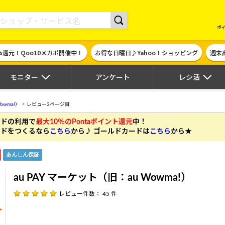
現金やギフト券に交換できるポイントサイト | ハピタス
ポ
%還元！Qoo10メガポ開催中！
お得な日曜日♪Yahoo！ショッピング
週末
モニター
アンケート
レシ活
owma!）
レビュー3ページ目
カードの利用
で
最大10％のPontaポイント還元
中！
 カードをつくるなら
こちら
から♪ ゴールドカードは
こちら
から★
あんしん保証
au PAY マーケット（旧：au Wowma!）
レビュー件数： 45 件