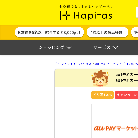
ポイント貯めて
お友達を5名以上紹介すると3,000pt！
半額以上の商品多数！
4
ショッピング
サービス
ポイントサイト｜ハピタス
au PAY マーケット（旧：au W
au PAY 
au PAY
くり返しOK
キャンペーン