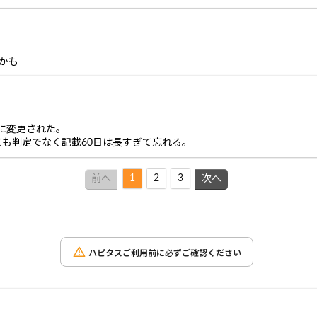
かも
日に変更された。
も判定でなく記載60日は長すぎて忘れる。
1
2
3
前へ
次へ
ハピタスご利用前に必ずご確認ください