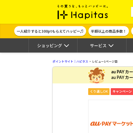
ポイント貯めて
一人紹介すると300ptもらえてハッピー♫
半額以上の商品多数！
ショッピング
サービス
ポイントサイト｜ハピタス
レビュー1ページ目
au PAY 
au PAY
くり返しOK
キャンペーン