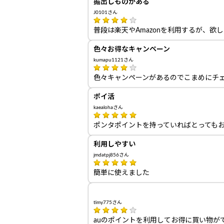
掘出しものがある
J0101さん
普段は楽天やAmazonを利用するが、
色々お得なキャンペーン
kumapu1121さん
色々キャンペーンがあるのでこまめにチ
ポイ活
kaealohaさん
ポンタポイントを持っていればとっても
利用しやすい
jmdatpj856さん
簡単に使えました
timy775さん
auのポイントを利用してお得に買い物が