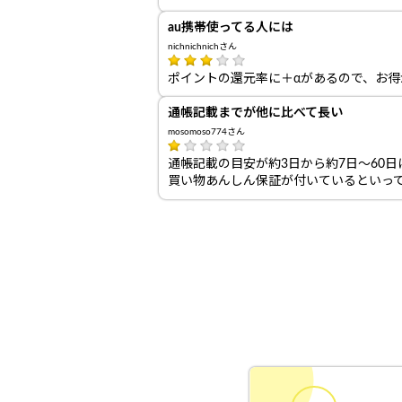
au携帯使ってる人には
nichnichnichさん
ポイントの還元率に＋αがあるので、お得
通帳記載までが他に比べて長い
mosomoso774さん
通帳記載の目安が約3日から約7日～60
買い物あんしん保証が付いているといって