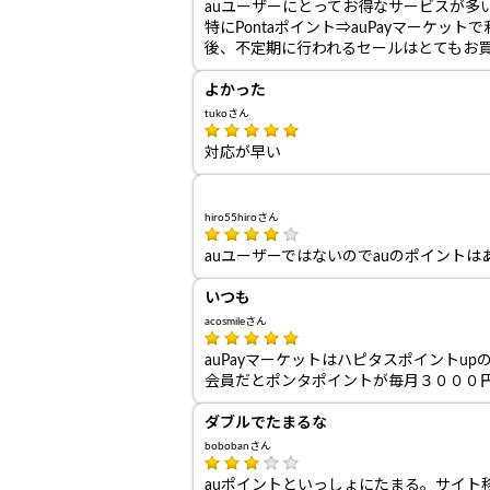
auユーザーにとってお得なサービスが多
特にPontaポイント⇒auPayマーケット
後、不定期に行われるセールはとてもお
よかった
tukoさん
対応が早い
hiro55hiroさん
auユーザーではないのでauのポイント
いつも
acosmileさん
auPayマーケットはハピタスポイントu
会員だとポンタポイントが毎月３０００
ダブルでたまるな
bobobanさん
auポイントといっしょにたまる。サイト