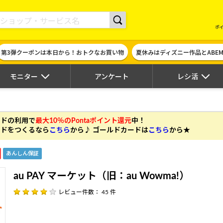
現金やギフト券に交換できるポイントサイト | ハピタス
ポ
第3弾クーポンは本日から！おトクなお買い物
夏休みはディズニー作品とABE
モニター
アンケート
レシ活
カードの利用
で
最大10％のPontaポイント還元
中！
 カードをつくるなら
こちら
から♪ ゴールドカードは
こちら
から★
あんしん保証
au PAY マーケット（旧：au Wowma!）
レビュー件数： 45 件