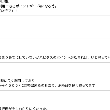
い印象。
で利用できるポイントが1.5倍になる等。
買い得です！
はあまりあてにしていないがハピタスのポイントがたまればよいと思って
pの時に良く利用しており
円→４５００Pに交換出来るのもあり、消耗品を良く買ってます
移行後が少しわかりにくかった。