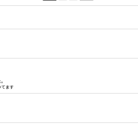
た。
てます♩
。