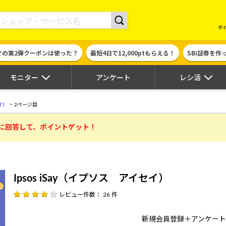
現金やギフト券に交換できるポイントサイト | ハピタス
ポ
での第2弾クーポンは使った？
最短4日で12,000ptもらえる！
SBI証券を
モニター
アンケート
レシ活
セイ）
2ページ目
に回答して、ポイントゲット！
Ipsos iSay（イプソス アイセイ）
レビュー件数： 26 件
新規会員登録＋アンケー