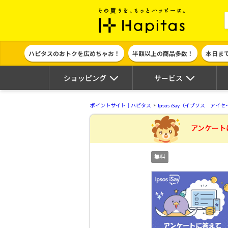
ポイント貯めて
ハピタスのおトクを広めちゃお！
半額以上の商品多数！
本日ま
ショッピング
サービス
ポイントサイト｜ハピタス
Ipsos iSay（イプソス アイ
アンケート
無料