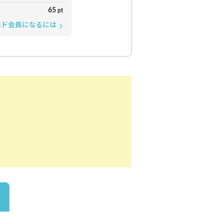
65
pt
ルド会員になるには
arrow_forward_ios