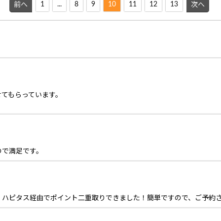
1
...
8
9
10
11
12
13
前へ
次へ
せてもらっています。
ので満足です。
！ハピタス経由でポイント二重取りできました！簡単ですので、ご予約