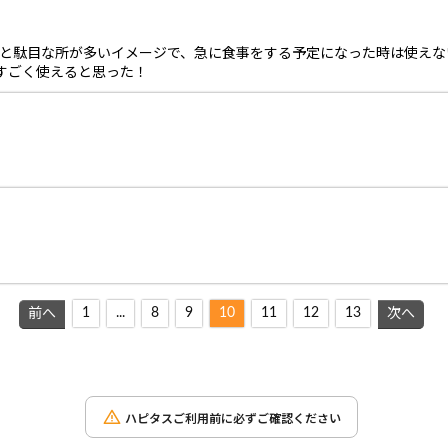
いと駄目な所が多いイメージで、急に食事をする予定になった時は使えな
すごく使えると思った！
1
...
8
9
10
11
12
13
前へ
次へ
ハピタスご利用前に必ずご確認ください