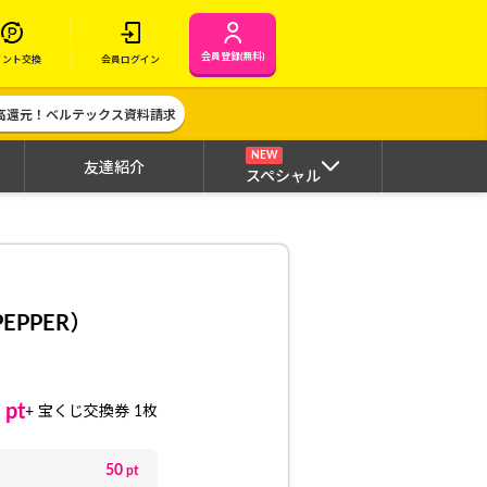
会員登録(無料)
イント交換
会員ログイン
高還元！ベルテックス資料請求
NEW
友達紹介
スペシャル
PPER）
pt
+ 宝くじ交換券 1枚
50
pt