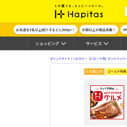
ポイント貯めて
お友達を5名以上紹介すると3,000pt！
半額以上の商品多数！
4
ショッピング
サービス
ポイントサイト｜ハピタス
【リピート可】ホットペッパー グ
くり返しOK
ゴールド特典