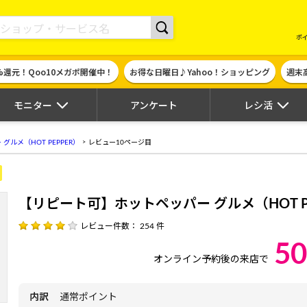
現金やギフト券に交換できるポイントサイト | ハピタス
ポ
%還元！Qoo10メガポ開催中！
お得な日曜日♪Yahoo！ショッピング
週末
モニター
アンケート
レシ活
ルメ（HOT PEPPER）
レビュー10ページ目
【リピート可】ホットペッパー グルメ（HOT PE
レビュー件数： 254 件
50
オンライン予約後の来店で
内訳
通常ポイント