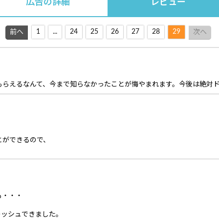
広告の詳細
レビュー
1
...
24
25
26
27
28
29
前へ
次へ
もらえるなんて、今まで知らなかったことが悔やまれます。今後は絶対
とができるので、
も・・・
レッシュできました。