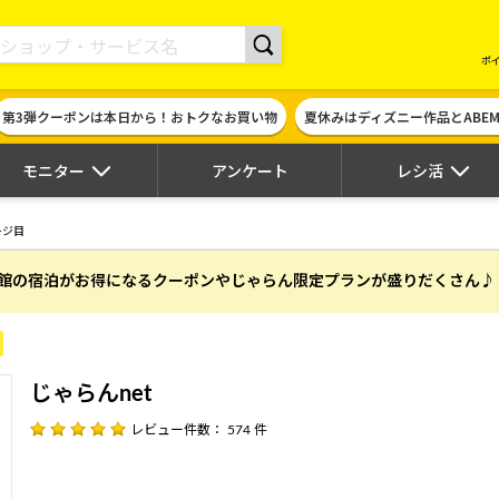
現金やギフト券に交換できるポイントサイト | ハピタス
ポ
第3弾クーポンは本日から！おトクなお買い物
夏休みはディズニー作品とABE
モニター
アンケート
レシ活
ージ目
館の宿泊がお得になるクーポンやじゃらん限定プランが盛りだくさん♪
じゃらんnet
レビュー件数： 574 件