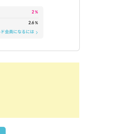
2
%
2.6
%
ルド会員になるには
arrow_forward_ios