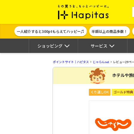
ポイント貯めて
一人紹介すると300ptもらえてハッピー♫
半額以上の商品多数！
ショッピング
サービス
ポイントサイト｜ハピタス
じゃらんnet
レビュー29ペ
ホテルや旅
くり返しOK
ゴールド特典