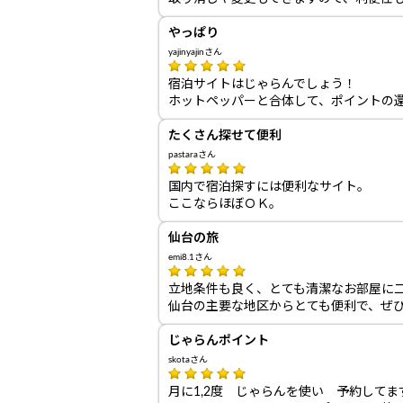
やっぱり
yajinyajinさん
宿泊サイトはじゃらんでしょう！
ホットペッパーと合体して、ポイントの
たくさん探せて便利
pastaraさん
国内で宿泊探すには便利なサイト。
ここならほぼＯＫ。
仙台の旅
emi8.1さん
立地条件も良く、とても清潔なお部屋に
仙台の主要な地区からとても便利で、ぜ
じゃらんポイント
skotaさん
月に1,2度 じゃらんを使い 予約してま