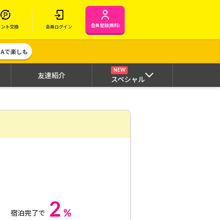
会員登録(無料)
イント交換
会員ログイン
MAで楽しも
NEW
友達紹介
スペシャル
2
%
宿泊完了で