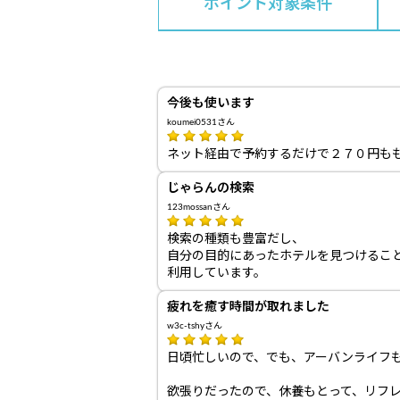
ポイント対象条件
今後も使います
koumei0531さん
ネット経由で予約するだけで２７０円も
じゃらんの検索
123mossanさん
検索の種類も豊富だし、
自分の目的にあったホテルを見つけるこ
利用しています。
疲れを癒す時間が取れました
w3c-tshyさん
日頃忙しいので、でも、アーバンライフ
欲張りだったので、休養もとって、リフ