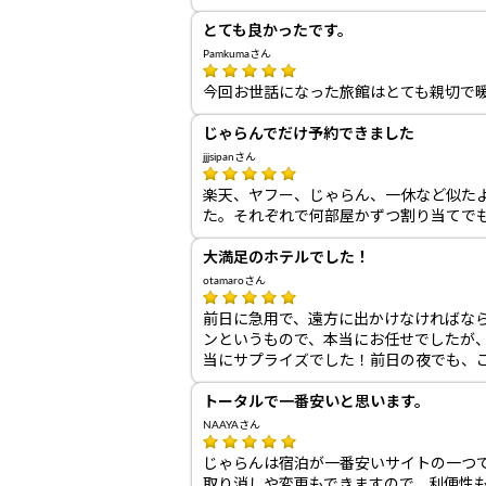
とても良かったです。
Pamkumaさん
今回お世話になった旅館はとても親切で
じゃらんでだけ予約できました
jjjsipanさん
楽天、ヤフー、じゃらん、一休など似た
た。それぞれで何部屋かずつ割り当てで
大満足のホテルでした！
otamaroさん
前日に急用で、遠方に出かけなければな
ンというもので、本当にお任せでしたが
当にサプライズでした！前日の夜でも、
トータルで一番安いと思います。
NAAYAさん
じゃらんは宿泊が一番安いサイトの一つで
取り消しや変更もできますので、利便性