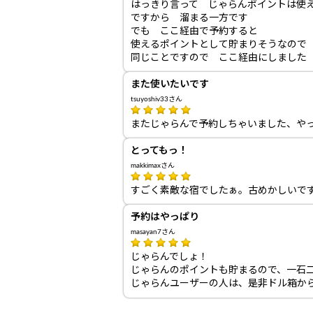
はっきり言って じゃらんポイントは使
ですから 溜まる一方です
でも ここ経由で予約すると
使えるポイントとして貯まりそうなので
同じことですので ここ経由にしました
また使いたいです
tsuyoshiv33さん
またじゃらんで予約しちゃいました、や
とってもっ！
makkimaxさん
すごく素敵な宿でしたぁ。古めかしいで
予約はやっぱり
masayan7さん
じゃらんでしょ！
じゃらんのポイントも貯まるので、一石
じゃらんユーザーの人は、是非ドル箱か