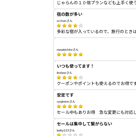
じゃらんの１０倍プランなども上手く使
宿の数が多い
orchanさん
多彩な宿が入っているので、旅行のとき
masakichitoさん
いつも使ってます！
lindasoさん
クーポンやポイントも使えるのでお得で
安定です
ryojimirinさん
セール中もありお得 急な変更にも対応
セールは集中して繋がらない
ketty123さん