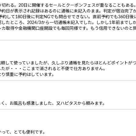
り切れる。20日に開催するセールとクーポンフェスが重なることもある
約日が表示され記録はあるのに通帳に未記入のまま。判定が宿泊完了から1
に予約して180日後に判定NGでも問合せできない。直前予約でも360日
たところ、2024/3から一切通帳未記入でした。しかし1年前までしか調
レカ取得や金融機関口座開設でも毎回同様です。もう信用できないのと
信頼して使っていましたが、久しぶり通帳を見たらほとんどポイントが
したが・・・ここまで消されると不便で仕方ありません。
なり慎重に予約はしています。
しく、お風呂も感激しました、又ハピタスから頼みます。
かって、とても便利です。