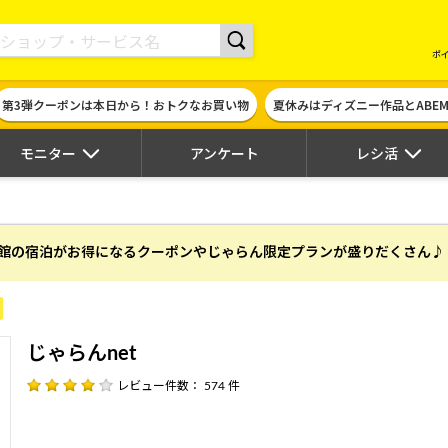
現金やギフト券に交換できるポイントサイト | ハピタス
ポ
第3弾クーポンは本日から！おトクなお買い物
夏休みはディズニー作品とABE
モニター
アンケート
レシ活
館の宿泊がお得になるクーポンやじゃらん限定プランが盛りだくさん♪
じゃらんnet
レビュー件数： 574 件