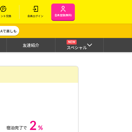
会員登録(無料)
イント交換
会員ログイン
MAで楽しも
NEW
友達紹介
スペシャル
2
%
宿泊完了で