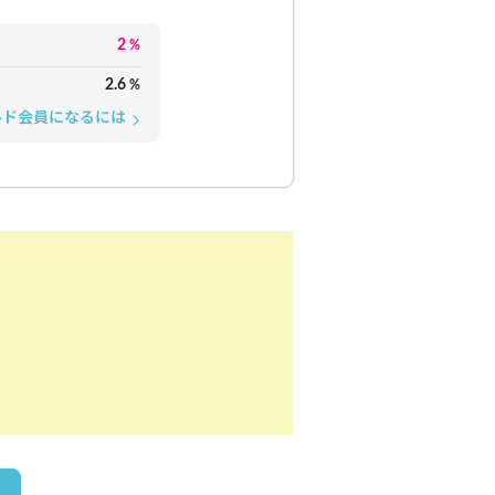
2
%
2.6
%
ルド会員になるには
arrow_forward_ios