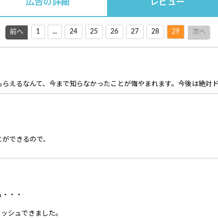
広告の詳細
レビュー
1
...
24
25
26
27
28
29
前へ
次へ
もらえるなんて、今まで知らなかったことが悔やまれます。今後は絶対
とができるので、
も・・・
レッシュできました。