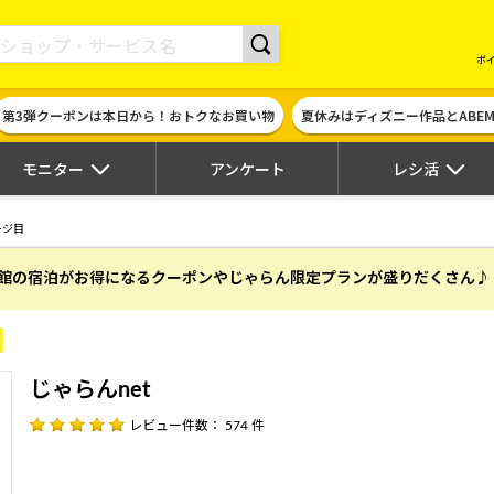
現金やギフト券に交換できるポイントサイト | ハピタス
ポ
第3弾クーポンは本日から！おトクなお買い物
夏休みはディズニー作品とABE
モニター
アンケート
レシ活
ージ目
館の宿泊がお得になるクーポンやじゃらん限定プランが盛りだくさん♪
じゃらんnet
レビュー件数： 574 件