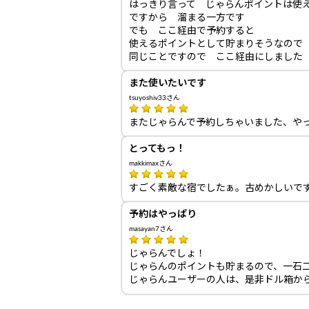
はっきり言って じゃらんポイントは使
ですから 溜まる一方です
でも ここ経由で予約すると
使えるポイントとして貯まりそうなので
同じことですので ここ経由にしました
また使いたいです
tsuyoshiv33さん
またじゃらんで予約しちゃいました、や
とってもっ！
makkimaxさん
すごく素敵な宿でしたぁ。古めかしいで
予約はやっぱり
masayan7さん
じゃらんでしょ！
じゃらんのポイントも貯まるので、一石
じゃらんユーザーの人は、是非ドル箱か