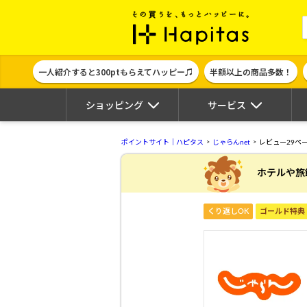
ポイント貯めて
一人紹介すると300ptもらえてハッピー♫
半額以上の商品多数！
ショッピング
サービス
ポイントサイト｜ハピタス
じゃらんnet
レビュー29ペ
ホテルや旅
くり返しOK
ゴールド特典