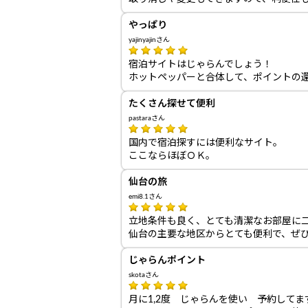
やっぱり
yajinyajinさん
宿泊サイトはじゃらんでしょう！
ホットペッパーと合体して、ポイントの
たくさん探せて便利
pastaraさん
国内で宿泊探すには便利なサイト。
ここならほぼＯＫ。
仙台の旅
emi8.1さん
立地条件も良く、とても清潔なお部屋に
仙台の主要な地区からとても便利で、ぜ
じゃらんポイント
skotaさん
月に1,2度 じゃらんを使い 予約してま