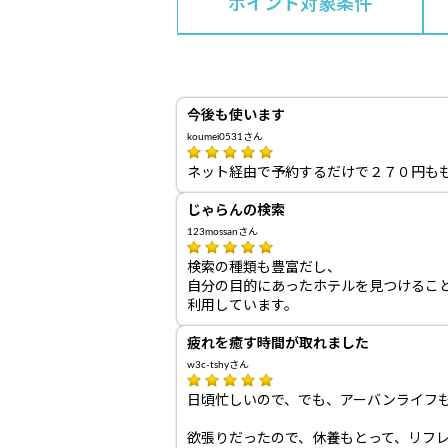
ポイント対象条件
今後も使います
koumei0531さん
ネット経由で予約するだけで２７０円も
じゃらんの検索
123mossanさん
検索の種類も豊富だし、
自分の目的にあったホテルを見つけるこ
利用しています。
疲れを癒す時間が取れました
w3c-tshyさん
日頃忙しいので、でも、アーバンライフ
欲張りだったので、休養もとって、リフ