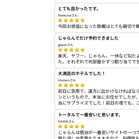
とても良かったです。
Pamkumaさん
今回お世話になった旅館はとても親切で
じゃらんでだけ予約できました
jjjsipanさん
楽天、ヤフー、じゃらん、一休など似た
た。それぞれで何部屋かずつ割り当てで
大満足のホテルでした！
otamaroさん
前日に急用で、遠方に出かけなければな
ンというもので、本当にお任せでしたが
当にサプライズでした！前日の夜でも、
トータルで一番安いと思います。
NAAYAさん
じゃらんは宿泊が一番安いサイトの一つで
取り消しや変更もできますので、利便性