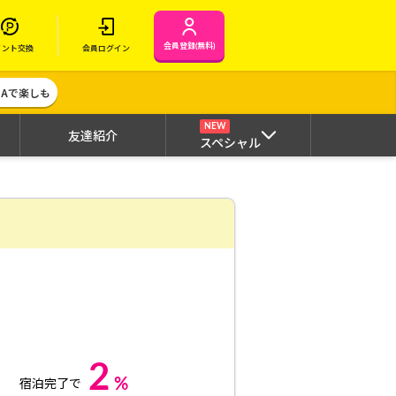
会員登録(無料)
イント交換
会員ログイン
MAで楽しも
NEW
友達紹介
スペシャル
2
%
宿泊完了で