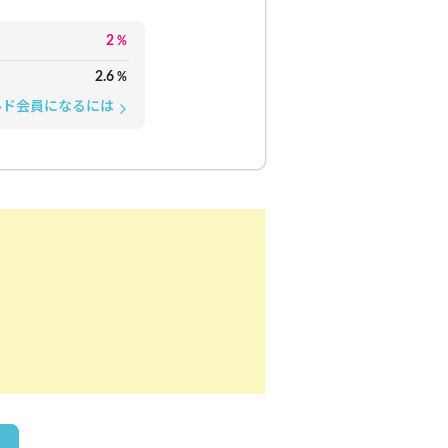
2
%
2.6
%
ルド会員になるには
arrow_forward_ios