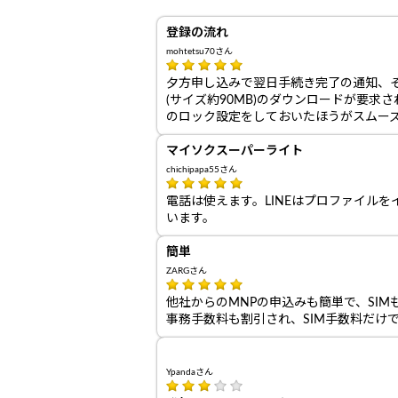
登録の流れ
mohtetsu70さん
夕方申し込みで翌日手続き完了の通知、その
(サイズ約90MB)のダウンロードが要
のロック設定をしておいたほうがスムー
マイソクスーパーライト
chichipapa55さん
電話は使えます。LINEはプロファイル
います。
簡単
ZARGさん
他社からのMNPの申込みも簡単で、SIM
事務手数料も割引され、SIM手数料だけ
Ypandaさん