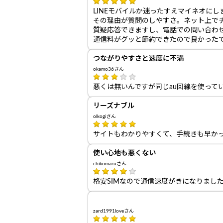
LINEモバイルか迷ったすえマイネオにし
その理由が質問のしやすさ。ネット上で
質疑応答できますし、電話での問い合わ
通信料がグッと節約できたので良かった
つながりやすさと速度に不満
okamo36さん
悪くは無いんですが同じau回線を使ってい
リーズナブル
olkogiさん
サイトもわかりやすくて、手続きも早か
使い心地も悪くない
chikomaruさん
格安SIMなので通信速度がきになりまし
zard1991loveさん