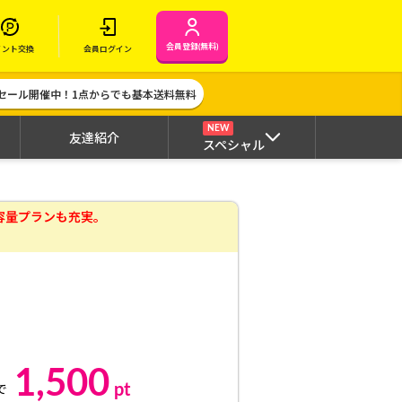
会員登録(無料)
イント交換
会員ログイン
セール開催中！1点からでも基本送料無料
NEW
友達紹介
スペシャル
の大容量プランも充実。
1,500
pt
で