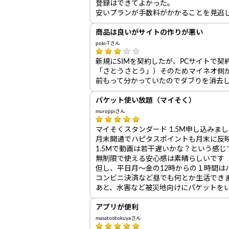
登録はできてよかった。
安いプランが手数料がかかることを見逃
商品は良いがサイトの作りが悪い
poki-Tさん
新規にSIMを契約したが、PCサイトで
「さとうさとう」）そのためマイネオ側
前もって分かっていたのでダブりを消去
パケット使い放題（マイそく）
muroppiさん
マイそくスタンダード 1.5M申し込みま
月末開通でハピタスポイントも月末に反
1.5Mで動画は若干遅いかな？という感じ
無制限で使える安心感は素晴らしいです
但し、平日月～金の12時からの１時間はパ
コンビニ決済など昼でも何とか生活でき
あと、水害など被災地向けにパケットをい
アプリが便利
masatositokuyaさん