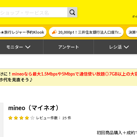
現金やギフト券に交換できるポイントサイト | ハピタス
ポ
％★旅行レジャー予約Klook
20,000pt！三井住友銀行法人口座Tr...
決算
モニター
アンケート
レシ活
けに！
mineoなら最大1.5Mbpsや5Mbpsで通信使い放題◎7GB以上
ホ代を見直そう♪
mineo（マイネオ）
レビュー件数： 25 件
初回商品購入＋成約