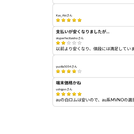
Kas_Akiさん
支払いが安くなりましたが…
skyperfecttaishoさん
以前より安くなり、値段には満足してい
yuzilla5054さん
端末価格かね
ushigonさん
auの白ロムは安いので、au系MVNOの