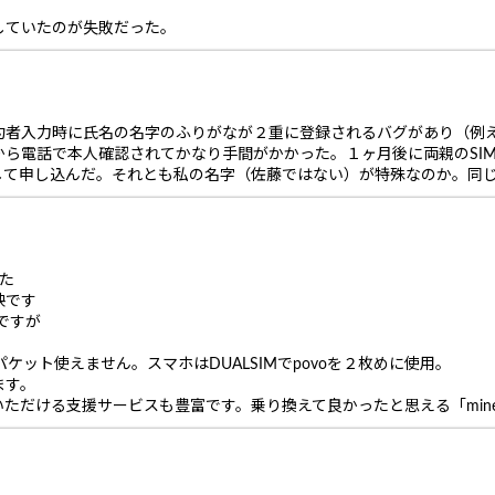
していたのが失敗だった。
契約者入力時に氏名の名字のふりがなが２重に登録されるバグがあり（例
から電話で本人確認されてかなり手間がかかった。１ヶ月後に両親のSI
して申し込んだ。それとも私の名字（佐藤ではない）が特殊なのか。同
した
映です
ですが
ケット使えません。スマホはDUALSIMでpovoを２枚めに使用。
ます。
ただける支援サービスも豊富です。乗り換えて良かったと思える「min