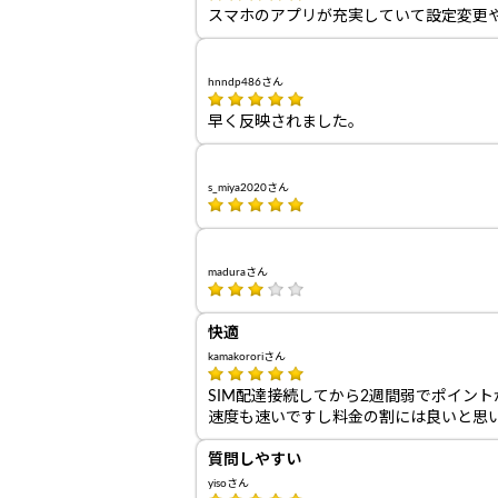
スマホのアプリが充実していて設定変更
hnndp486さん
早く反映されました。
s_miya2020さん
maduraさん
快適
kamakororiさん
SIM配達接続してから2週間弱でポイン
速度も速いですし料金の割には良いと思
質問しやすい
yisoさん