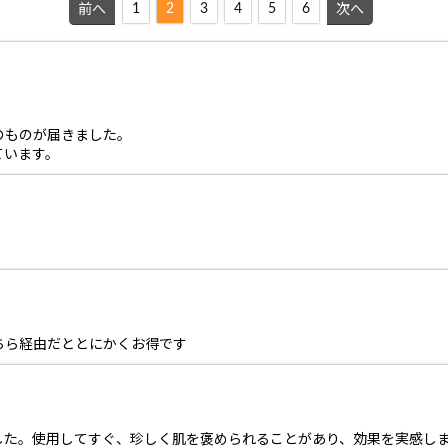
1
2
3
4
5
6
前へ
次へ
のものが届きました。
ています。
ちら経由だととにかくお得です
した。使用してすぐ、珍しく肌を褒められることがあり、効果を実感し