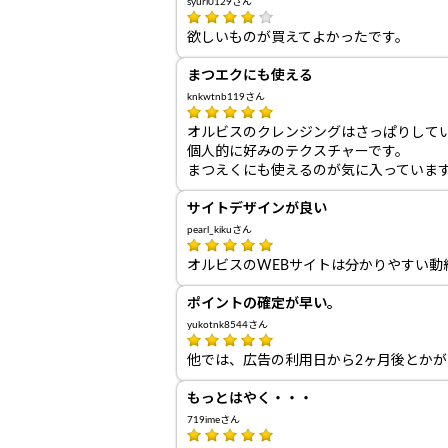
syuri0129さん
欲しいものが買えてよかったです。
まつエクにも使える
knkwtnb119さん
オルビスのクレンジングはさっぱりして
個人的に好みのテクスチャーです。
まつえくにも使えるのが気に入っていま
サイトデザインが良い
pearl_kikuさん
オルビスのWEBサイトは分かりやすい
ポイントの確定が早い。
yukotnk8544さん
他では、広告の利用日から2ヶ月後とか
もっとはやく・・・
719imeさん