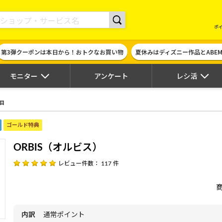
現金やギフト券に交換できるポイントサイト | ハピタス
ポ
第3弾クーポンは本日から！おトクなお買い物
夏休みはディズニー作品とABE
モニター
アンケート
レシ活
目
ゴールド特典
ORBIS（オルビス）
レビュー件数： 117 件
内訳
通常ポイント