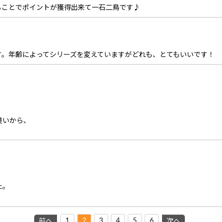
ることでポイントが獲得出来て一石二鳥です♪
す。年齢によってシリーズを変えていますがどれも、とてもいいです！
良いから、
た。
1
2
3
4
5
6
前へ
次へ