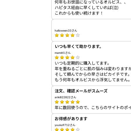
何年もお世話になっているオルビス、、
ハピタス経由に早くしていれば(泣)
これからも使い続けます！
halloween33さん
いつも早くて助かります。
mamiti1さん
いつも定期的に購入してます。
年を重ねるごとに肌の悩みは変わります
そして頼んでからの早さはピカイチです
もう何年もオルビスから浮気してません
注文、確認メールがスムーズ
ariki822822さん
年に数回使うので、こちらのサイトのポ
お得感があります
yuuka9712さん