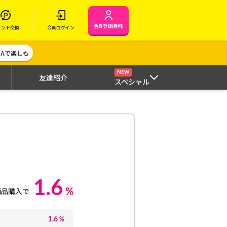
会員登録(無料)
イント交換
会員ログイン
MAで楽しも
NEW
友達紹介
スペシャル
1.6
%
商品購入で
1.6
%