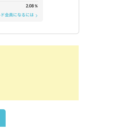
2.08
%
ルド会員になるには
arrow_forward_ios