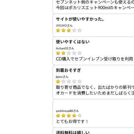
セブンネット側のキャンペーンも使える
今回はポカリスエット900mlのキャン
サイトが使いやすかった。
JYOJYOさん
使いやすくはない
Achan02さん
CD購入でセブンイレブン受け取りを利
到着おそすぎ
jeansさん
取り寄せ商品でなく、出たばかりの新刊
オカードを消費したいためまだしばらく注
yoshinoya88さん
とてもお得です！
送料無料は嬉しい