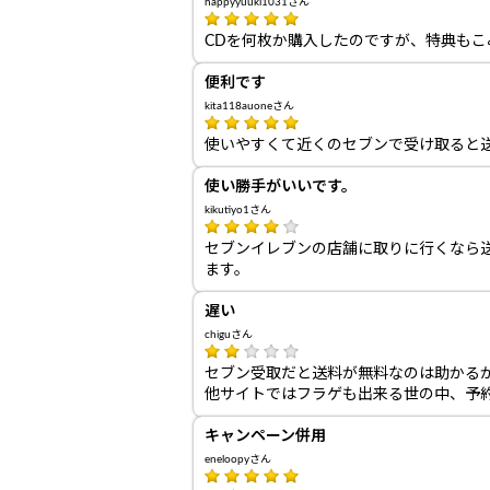
happyyuuki1031さん
CDを何枚か購入したのですが、特典も
便利です
kita118auoneさん
使いやすくて近くのセブンで受け取ると
使い勝手がいいです。
kikutiyo1さん
セブンイレブンの店舗に取りに行くなら
ます。
遅い
chiguさん
セブン受取だと送料が無料なのは助かる
他サイトではフラゲも出来る世の中、予
キャンペーン併用
eneloopyさん