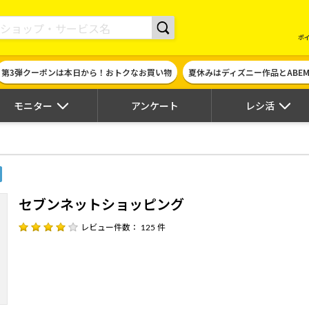
現金やギフト券に交換できるポイントサイト | ハピタス
ポ
第3弾クーポンは本日から！おトクなお買い物
夏休みはディズニー作品とABE
モニター
アンケート
レシ活
セブンネットショッピング
レビュー件数： 125 件