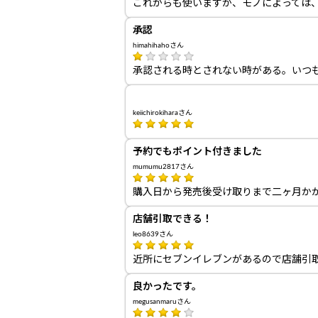
これからも使いますが、モノによっては
承認
himahihahoさん
承認される時とされない時がある。いつ
keiichirokiharaさん
予約でもポイント付きました
mumumu2817さん
購入日から発売後受け取りまで二ヶ月か
店舗引取できる！
leo8639さん
近所にセブンイレブンがあるので店舗引取
良かったです。
megusanmaruさん