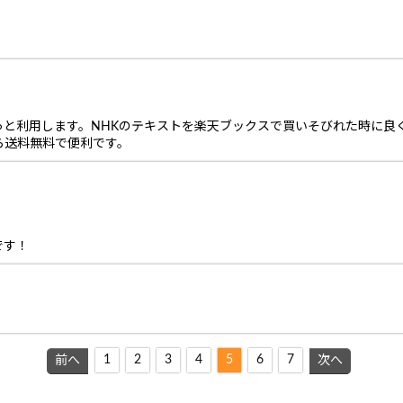
っと利用します。NHKのテキストを楽天ブックスで買いそびれた時に良
ら送料無料で便利です。
です！
1
2
3
4
5
6
7
前へ
次へ