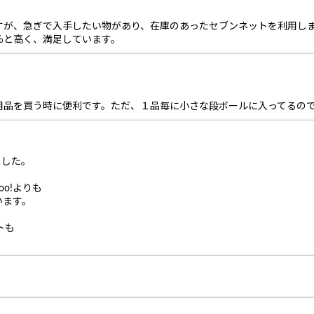
すが、急ぎで入手したい物があり、在庫のあったセブンネットを利用し
％と高く、満足しています。
用品を買う時に便利です。ただ、１品毎に小さな段ボールに入ってるの
ました。
o!よりも
います。
トも