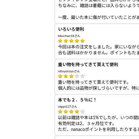
セブンイレブン受取だと、送料もかから
ちなみに、雑誌は書籍には入らないようで
一度、届いた本に傷が付いていたことが
いろいろ便利
kikuchan18さん
今回は本の注文をしました。家にいながら
合も送料はかかりません。ポイントもた
重い物を持ってきて貰えて便利
nttoyotoyoさん
重い物を持ってきて貰えて便利です。
個人的には品物が探しづらいですが、特
本でも２．５％に！
mippi127さん
以前は雑誌や本は1%でしたが、いつの
有効判定は2、３ヶ月位です。
ただ、nanacoポイントを利用したり