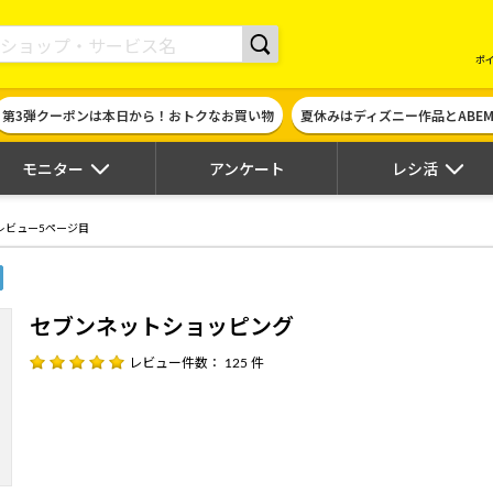
現金やギフト券に交換できるポイントサイト | ハピタス
ポ
第3弾クーポンは本日から！おトクなお買い物
夏休みはディズニー作品とABE
モニター
アンケート
レシ活
レビュー5ページ目
セブンネットショッピング
レビュー件数： 125 件