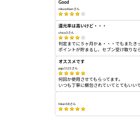
Good
nikuodisanさん
還元率は高いけど・・・
chico3さん
判定までに５ヶ月かぁ・・・でもまたき
ポイントが貯まるし、セブン受け取りな
オススメです
jagu1121さん
何回か使用させてもらってます。
いつも丁寧に梱包されていてとてもいい
hikari18さん