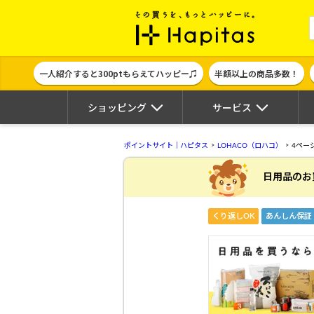
ポイント貯めて
一人紹介すると300ptもらえてハッピー♫
半額以上の商品多数！
ショッピング
サービス
ポイントサイト｜ハピタス
LOHACO（ロハコ）
4ペー
日用品のお
くり返しOK
あんしん保証