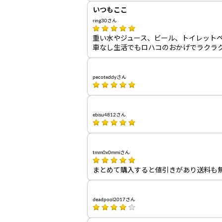
いつもここ
ring30さん
重い水やジュース、ビール、トイレット
車なし生活でもロハコのおかげでラクラ
pecoteddyさん
ebisu4812さん
tmm0x0mmiさん
まとめて購入すると値引きがあり送料も
deadpool2017さん