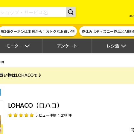
現金やギフト券に交換できるポイントサイト | ハピタス
ポ
第3弾クーポンは本日から！おトクなお買い物
夏休みはディズニー作品とABE
モニター
アンケート
レシ活
ジ目
買い物はLOHACOで♪
LOHACO（ロハコ）
レビュー件数： 279 件