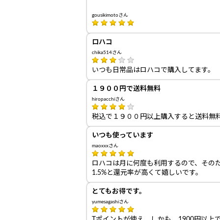
gousikimotoさん
ロハコ
chika514さん
いつも日常品はロハコで購入してます。
１９００円で送料無料
hiropacchiさん
税込で１９００円以上購入すると送料無
いつも使っています
maoxxxさん
ロハコは月に何度も利用するので、その
1.5%と還元率が高くて嬉しいです。
とてもお得です。
yumesagashiさん
Tポイントが使え、しかも、1900円以