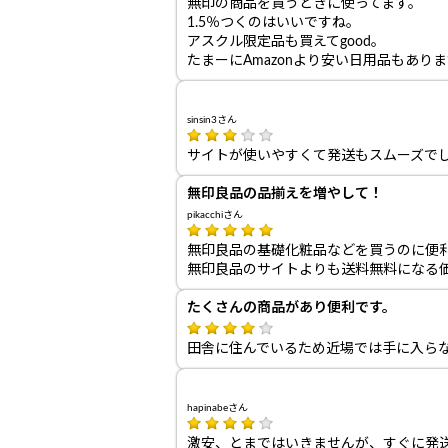
無印の商品を買うときに使ってます。
1.5％つくのはいいですね。
アスクル限定品も買えてgood。
たまーにAmazonより安い日用品もあり
sinsin3さん
サイトが使いやすくて発送もスムーズで
無印良品の品揃えを増やして！
pikacchiさん
無印良品の基礎化粧品などを買うのに便
無印良品のサイトよりも送料無料になる
たくさんの商品があり便利です。
田舎に住んでいるため近場では手に入ら
hapinabeさん
激安、とまではいきませんが、すぐに発