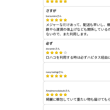
さすが
barsumireさん
メジャーなだけあって、配送も早いし、
題やら運賃の値上げなども関係している
ないので、また利用します。
必ず
doraminさん
ロハコを利用する時は必ずハピタス経由
navy.tashigiさん
Amaimonodaisukiさん
綺麗に梱包していて重たい物も届けても