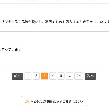
オリジナル品も品質が良いし、嵩張るものを購入するとき重宝していま
。
に使っています！
1
2
3
4
5
...
14
前へ
次へ
ハピタスご利用前に必ずご確認ください