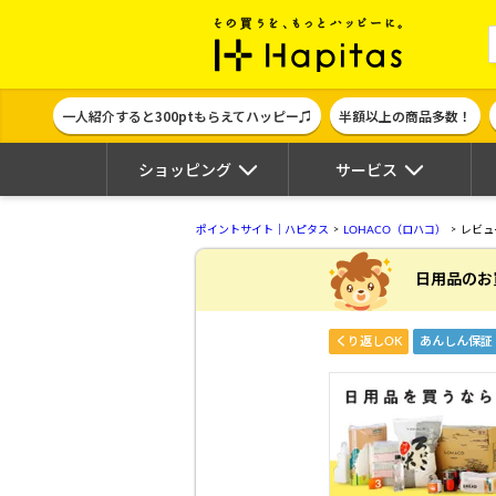
ポイント貯めて
一人紹介すると300ptもらえてハッピー♫
半額以上の商品多数！
ショッピング
サービス
ポイントサイト｜ハピタス
LOHACO（ロハコ）
レビュ
日用品のお
くり返しOK
あんしん保証