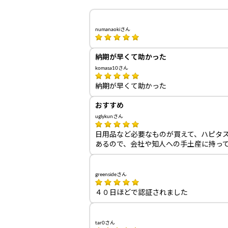
numanaokiさん
納期が早くて助かった
komasa10さん
納期が早くて助かった
おすすめ
uglykunさん
日用品など必要なものが買えて、ハピタ
あるので、会社や知人への手土産に持っ
greensideさん
４０日ほどで認証されました
tar0さん