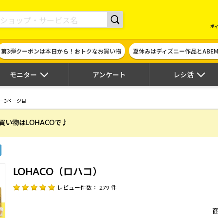
現金やギフト券に交換できるポイントサイト | ハピタス
ポ
第3弾クーポンは本日から！おトクなお買い物
夏休みはディズニー作品とABE
モニター
アンケート
レシ活
ー3ページ目
買い物はLOHACOで♪
LOHACO（ロハコ）
レビュー件数： 279 件