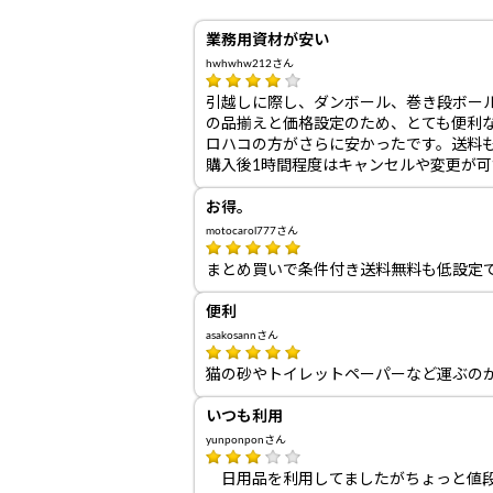
業務用資材が安い
hwhwhw212さん
引越しに際し、ダンボール、巻き段ボー
の品揃えと価格設定のため、とても便利
ロハコの方がさらに安かったです。送料も1
購入後1時間程度はキャンセルや変更が
お得。
motocarol777さん
まとめ買いで条件付き送料無料も低設定
便利
asakosannさん
猫の砂やトイレットペーパーなど運ぶの
いつも利用
yunponponさん
日用品を利用してましたがちょっと値段