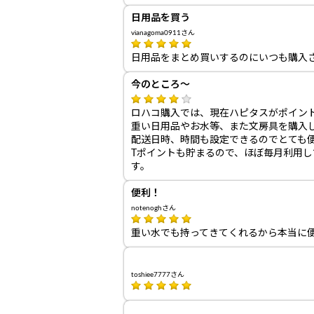
日用品を買う
vianagoma0911さん
日用品をまとめ買いするのにいつも購入
今のところ～
ロハコ購入では、現在ハピタスがポイン
重い日用品やお水等、また文房具を購入
配送日時、時間も設定できるのでとても
Tポイントも貯まるので、ほぼ毎月利用
す。
便利！
notenoghさん
重い水でも持ってきてくれるから本当に
toshiee7777さん