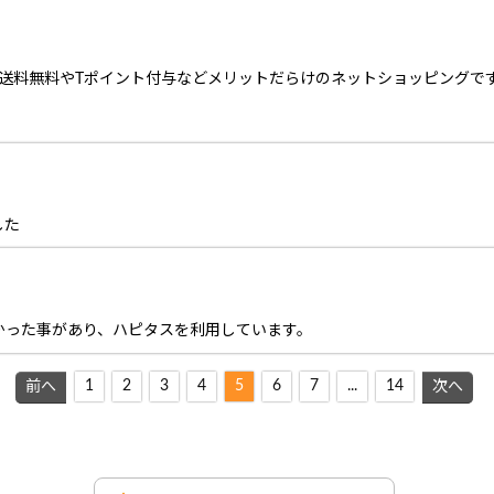
上で送料無料やTポイント付与などメリットだらけのネットショッピングで
した
かった事があり、ハピタスを利用しています。
1
2
3
4
5
6
7
...
14
前へ
次へ