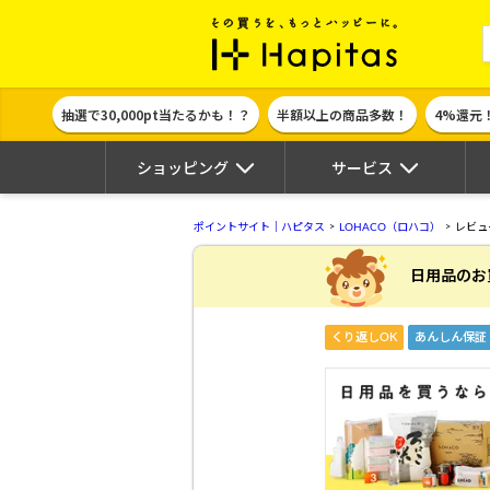
ポイント貯めて
抽選で30,000pt当たるかも！？
半額以上の商品多数！
4%還元
ショッピング
サービス
ポイントサイト｜ハピタス
LOHACO（ロハコ）
レビュ
日用品のお
くり返しOK
あんしん保証