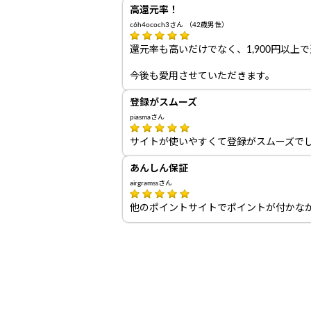
高還元率！
c6h4ococh3さん （42歳男性）
還元率も高いだけでなく、1,900円以
今後も愛用させていただきます。
登録がスムーズ
piasmaさん
サイトが使いやすくて登録がスムーズで
あんしん保証
airgramssさん
他のポイントサイトでポイントが付かな