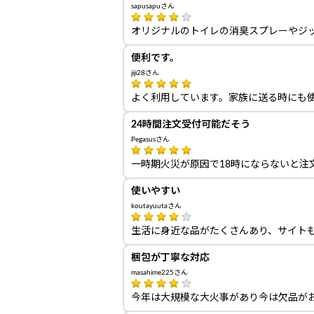
sapusapuさん
オリジナルのトイレの消臭スプレーやジ
便利です。
jiji28さん
よく利用しています。家族に送る時にも
24時間注文受付可能だそう
Pegasusさん
一時期火災が原因で18時にならないと注
使いやすい
koutayuutaさん
生活に身近な品がたくさんあり、サイト
梱包が丁寧な対応
masahime225さん
今年は大規模な大火事があり今は欠品が