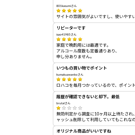
801kasumiさん
サイトの雰囲気がよいですし、使いやす
リピーターです
isao41985さん
家庭で晩酌用には最適です。
アルコール度数も定番通りあり、
申し分ありません。
いつもの買い物でポイント
kumakuawankoさん
ロハコを毎月つかっているので、ポイン
履歴が確認できないと却下。最低
brutalさん
無効判定から調査に10ヶ月以上待たされ、
ャッシュ削除して利用していてもこれな
オリジナル商品がいいですね