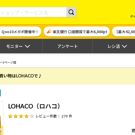
現金やギフト券に交換できるポイントサイト | ハピタス
ポ
！Qoo10メガポ開催中！
楽天銀行 口座開設で最大6,000pt
【最大42,
モニター
アンケート
レシ活
ー5ページ目
買い物はLOHACOで♪
LOHACO（ロハコ）
レビュー件数： 279 件