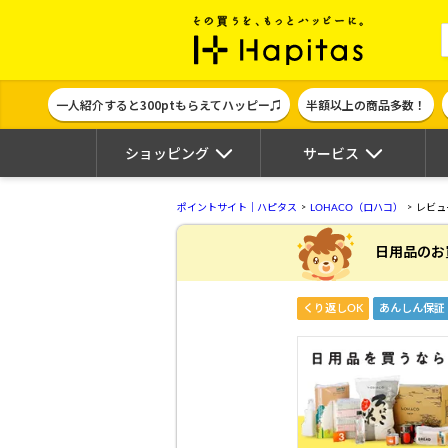
ポイント貯めて
一人紹介すると300ptもらえてハッピー♫
半額以上の商品多数！
ショッピング
サービス
ポイントサイト｜ハピタス
LOHACO（ロハコ）
レビュ
日用品のお
くり返しOK
あんしん保証