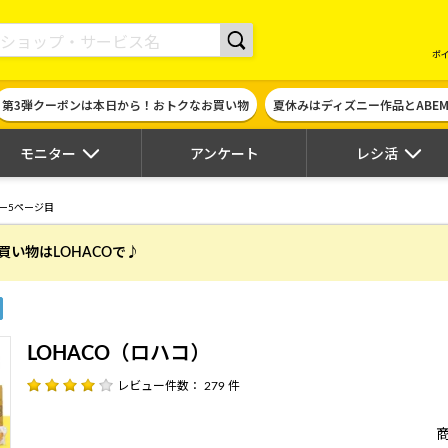
現金やギフト券に交換できるポイントサイト | ハピタス
ポ
第3弾クーポンは本日から！おトクなお買い物
夏休みはディズニー作品とABE
モニター
アンケート
レシ活
ー5ページ目
買い物はLOHACOで♪
LOHACO（ロハコ）
レビュー件数： 279 件