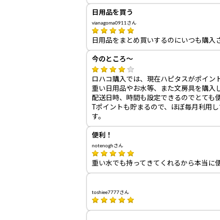
日用品を買う
vianagoma0911さん
日用品をまとめ買いするのにいつも購入
今のところ～
ロハコ購入では、現在ハピタスがポイン
重い日用品やお水等、また文房具を購入
配送日時、時間も設定できるのでとても
Tポイントも貯まるので、ほぼ毎月利用
す。
便利！
notenoghさん
重い水でも持ってきてくれるから本当に
toshiee7777さん