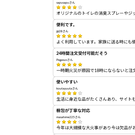
sapusapuさん
オリジナルのトイレの消臭スプレーやジ
便利です。
jiji28さん
よく利用しています。家族に送る時にも
24時間注文受付可能だそう
Pegasusさん
一時期火災が原因で18時にならないと注
使いやすい
koutayuutaさん
生活に身近な品がたくさんあり、サイト
梱包が丁寧な対応
masahime225さん
今年は大規模な大火事があり今は欠品が