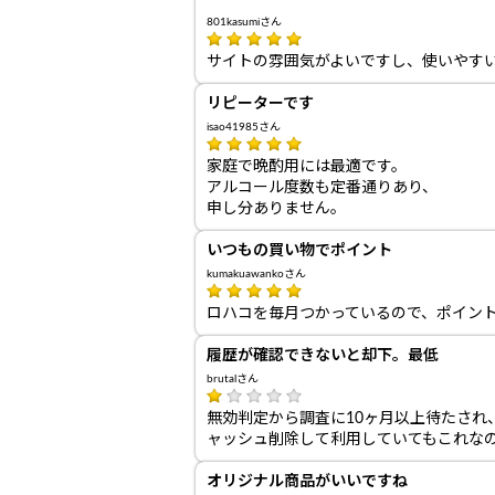
801kasumiさん
サイトの雰囲気がよいですし、使いやす
リピーターです
isao41985さん
家庭で晩酌用には最適です。
アルコール度数も定番通りあり、
申し分ありません。
いつもの買い物でポイント
kumakuawankoさん
ロハコを毎月つかっているので、ポイン
履歴が確認できないと却下。最低
brutalさん
無効判定から調査に10ヶ月以上待たされ、
ャッシュ削除して利用していてもこれな
オリジナル商品がいいですね