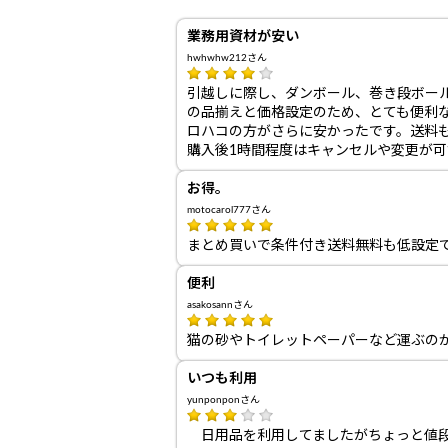
業務用資材が安い
hwhwhw212さん
引越しに際し、ダンボール、巻き段ボー
の品揃えと価格設定のため、とても便利
ロハコの方がさらに安かったです。送料も1
購入後1時間程度はキャンセルや変更が
お得。
motocarol777さん
まとめ買いで条件付き送料無料も低設定
便利
asakosannさん
猫の砂やトイレットペーパーなど運ぶの
いつも利用
yunponponさん
日用品を利用してましたがちょっと値段