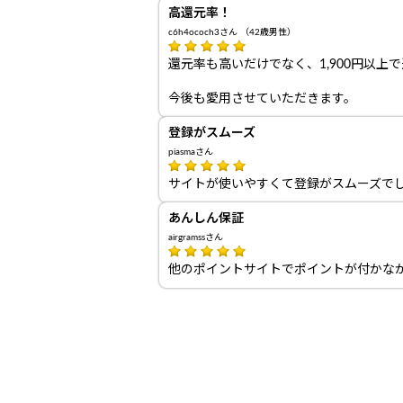
高還元率！
c6h4ococh3さん （42歳男性）
還元率も高いだけでなく、1,900円以
今後も愛用させていただきます。
登録がスムーズ
piasmaさん
サイトが使いやすくて登録がスムーズで
あんしん保証
airgramssさん
他のポイントサイトでポイントが付かな