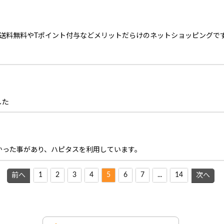
上で送料無料やTポイント付与などメリットだらけのネットショッピングで
した
かった事があり、ハピタスを利用しています。
1
2
3
4
5
6
7
...
14
前へ
次へ