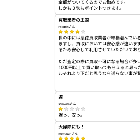
金額がついてくるのでお勧めです。
しかも３％もポイントつきます。
買取業者の王道
rokurinさん
世の中には悪徳買取業者が結構潜んでい
ますし、買取においては安心感が違いま
るため安心して利用させていただいてお
ただ査定の際に買取不可になる場合が多
1000円以上で買い取ってもらえると思
ルそれより下だと思うなら送らない事が
遅
samvaraさん
遅っ、安っ。
大掃除にも！
momasanさん