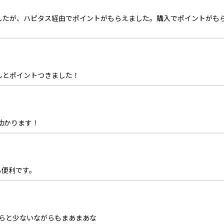
したが、ハピタス経由でポイントがもらえました。購入でポイントがも
んとポイントつきました！
助かります！
も便利です。
からと少ないながらもまあまあな