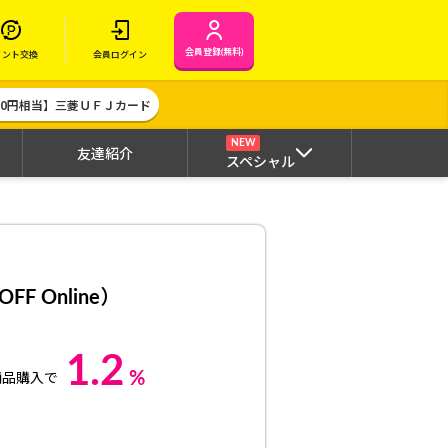
会員登録(無料)
イント交換
会員ログイン
000円相当】三菱ＵＦＪカード
NEW
友達紹介
スペシャル
 Online）
1.2
%
商品購入で