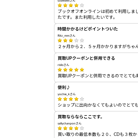
uzawattiさん
ブックオフオンラインは初めて利用しま
たです。また利用したいです。
時間かかるけどポイントついた
Ritz_mmさん
２ヶ月から２．５ヶ月かかりますがちゃ
買取UPクーポンと併用できる
rislisさん
買取UPクーポンと併用できるのでとても
便利♪
yochie_kさん
ショップに出向かなくてもよいのでとて
買取ならならここです。
sallychanponさん
買い取りの最低本数も２０、CDも３枚