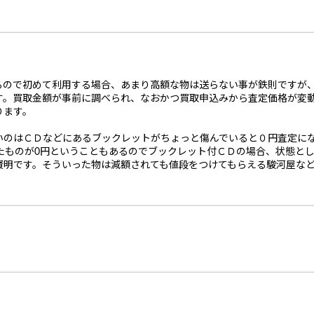
るので初めて利用する場合、あまり高額な物は送らない事が鉄則ですが
す。買取金額が事前に調べられ、なおかつ買取申込みから査定価格が変
ります。
いのはＣＤなどにあるブックレットがちょっと傷んでいると０円査定に
ったものが0円ということもあるのでブックレット付ＣＤの場合、状態として
賢明です。そういった物は減額されても値段をつけてもらえる駿河屋な