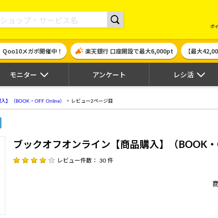
現金やギフト券に交換できるポイントサイト | ハピタス
ポ
！Qoo10メガポ開催中！
楽天銀行 口座開設で最大6,000pt
【最大42,
モニター
アンケート
レシ活
（BOOK・OFF Online）
レビュー2ページ目
ブックオフオンライン【商品購入】（BOOK・OFF
レビュー件数： 30 件