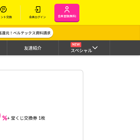
会員登録(無料)
イント交換
会員ログイン
高還元！ベルテックス資料請求
NEW
友達紹介
スペシャル
0
%
+ 宝くじ交換券 1枚