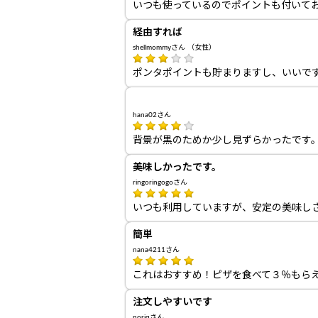
いつも使っているのでポイントも付いて
経由すれば
shellmommyさん （女性）
ポンタポイントも貯まりますし、いいで
hana02さん
背景が黒のためか少し見ずらかったです
美味しかったです。
ringoringogoさん
いつも利用していますが、安定の美味し
簡単
nana4211さん
これはおすすめ！ピザを食べて３％もら
注文しやすいです
noriqさん