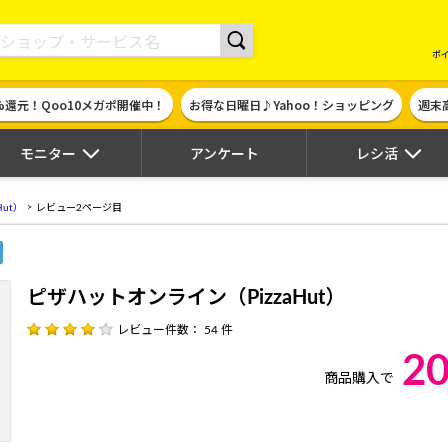
現金やギフト券に交換できるポイントサイト | ハピタス
ポ
%還元！Qoo10メガポ開催中！
お得な日曜日♪Yahoo！ショッピング
週末
モニター
アンケート
レシ活
ut）
レビュー2ページ目
ピザハットオンライン（PizzaHut）
レビュー件数： 54 件
2
商品購入で