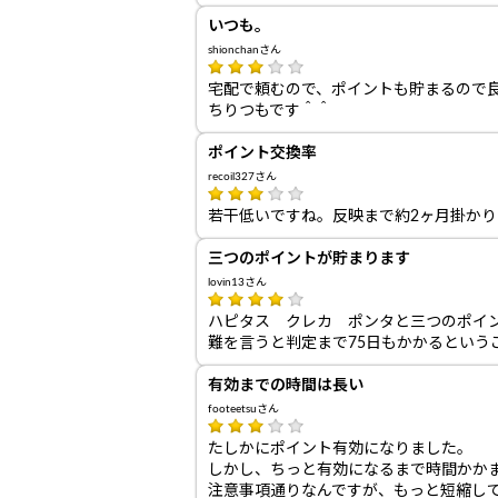
いつも。
shionchanさん
宅配で頼むので、ポイントも貯まるので
ちりつもです＾＾
ポイント交換率
recoil327さん
若干低いですね。反映まで約2ヶ月掛か
三つのポイントが貯まります
lovin13さん
ハピタス クレカ ポンタと三つのポイ
難を言うと判定まで75日もかかるという
有効までの時間は長い
footeetsuさん
たしかにポイント有効になりました。
しかし、ちっと有効になるまで時間かか
注意事項通りなんですが、もっと短縮し