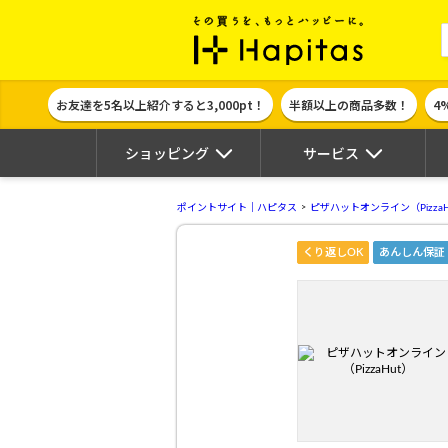
ポイント貯めて
お友達を5名以上紹介すると3,000pt！
半額以上の商品多数！
4
ショッピング
サービス
ポイントサイト｜ハピタス
ピザハットオンライン（PizzaH
くり返しOK
あんしん保証