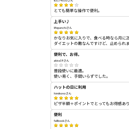
e3174010さん
とても簡単な操作で便利。
上手い♪
lifepanchiさん
かなりお気に入りで、食べる時なら月に2回
ダイエットの敵なんですけど、止められま
便利で、お得。
akira19さん
普段使いに最適。
使い易く、手間いらずでした。
ハットの日に利用
himikonoさん
ピザ半額＋ポイントでとってもお得感あ
便利
fallbookさん