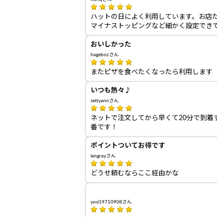
ハットの日によく利用しています。お店
マイナストッピングなど細かく設定でき
おいしかった
hagebozさん
またピザを食べたくなったら利用します
いつも熱々♪
settyannさん
ネットで注文してから早くて20分で到
番です！
ポイントついてお得です
langrayさん
どうせ頼むならここ経由かな
yosi19710908さん