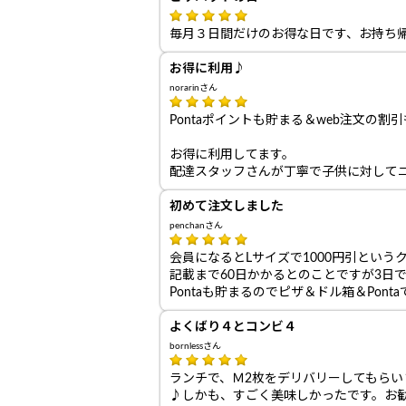
毎月３日間だけのお得な日です、お持ち帰
お得に利用♪
norarinさん
Pontaポイントも貯まる＆web注文の割
お得に利用してます。
配達スタッフさんが丁寧で子供に対して
初めて注文しました
penchanさん
会員になるとLサイズで1000円引とい
記載まで60日かかるとのことですが3日
Pontaも貯まるのでピザ＆ドル箱＆Pont
よくばり４とコンビ４
bornlessさん
ランチで、Ｍ2枚をデリバリーしてもら
♪しかも、すごく美味しかったです。お