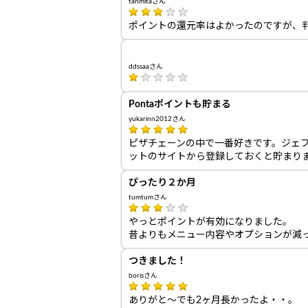
tanmitaさん
ポイントの還元率はよかったのですが、
ddssaaさん
Pontaポイントも貯まる
yukarinn2012さん
ピザチェーンの中で一番好きです。ジェフグ
ットのサイトから登録しておくと貯まり
ぴったり２か月
tumtumさん
やっとポイントが有効になりました。
昔よりもメニュー内容やオプションが減
つきました！
borisさん
ありがと～でも2ヶ月長かったよ・・。