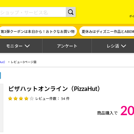
現金やギフト券に交換できるポイントサイト | ハピタス
ポ
第3弾クーポンは本日から！おトクなお買い物
夏休みはディズニー作品とABE
モニター
アンケート
レシ活
ut）
レビュー3ページ目
ピザハットオンライン（PizzaHut）
レビュー件数： 54 件
2
商品購入で