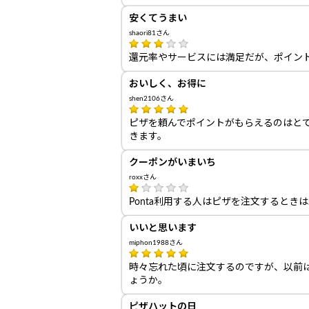
安くてうまい
shaori81さん
還元率やサービスには満足だが、ポイン
おいしく、お得に
shen2106さん
ピザを頼んでポイントがもらえるのはとて
きます。
クーポンがいまいち
roxxさん
Ponta利用する人はピザを注文すると
いいと思います
miphon1988さん
時々忘れた頃に注文するのですが、以前
ょうか。
ピザハットの日