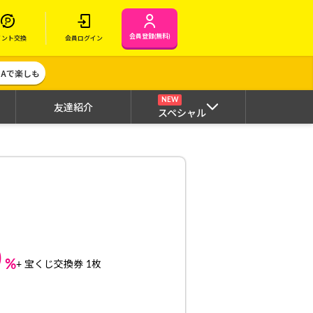
会員登録(無料)
イント交換
会員ログイン
MAで楽しも
NEW
友達紹介
スペシャル
0
%
+ 宝くじ交換券 1枚