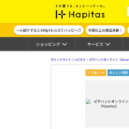
ポイント貯めて
一人紹介すると300ptもらえてハッピー♫
半額以上の商品多数！
ショッピング
サービス
ポイントサイト｜ハピタス
ピザハットオンライン（PizzaH
くり返しOK
あんしん保証