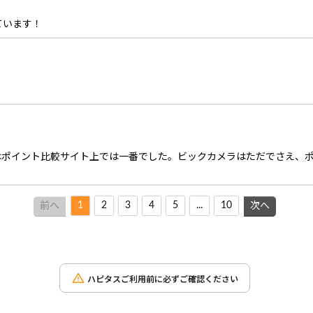
ています！
はポイント比較サイト上では一番でした。ビックカメラはただでさえ、
1
2
3
4
5
...
10
前へ
次へ
ハピタスご利用前に必ずご確認ください