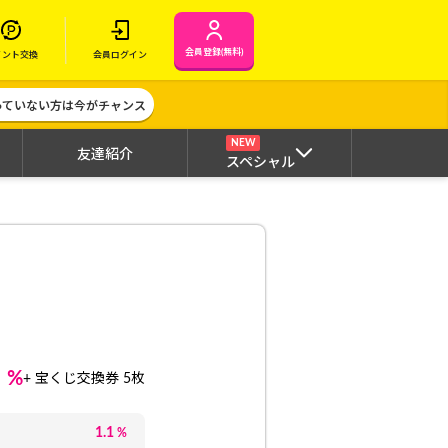
会員登録(無料)
イント交換
会員ログイン
作っていない方は今がチャンス
NEW
友達紹介
スペシャル
1
%
+ 宝くじ交換券 5枚
1.1
%