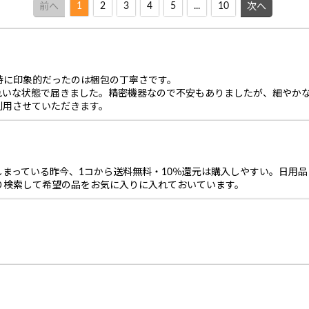
1
2
3
4
5
...
10
前へ
次へ
特に印象的だったのは梱包の丁寧さです。
れいな状態で届きました。精密機器なので不安もありましたが、細やか
利用させていただきます。
まっている昨今、1コから送料無料・10％還元は購入しやすい。日用
り検索して希望の品をお気に入りに入れておいています。