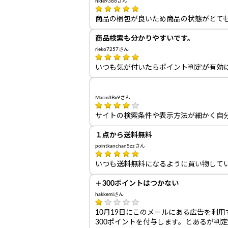
hide9386さん
商品の梱包が良いため商品の状態がとて
商品検索も分かりやすいです。
rieko7257さん
いつも気が付いたらポイント判定が有効
Marm3Bx9さん
サイトの検索条件や表示方法が細かく自
１点から送料無料
pointkanchan5zzさん
いつも送料無料になるように買い物して
＋300ポイントはつかない
hakkemiさん
10月19日にこのメールにある広告を利用す
300ポイントを付与します。とあるが判