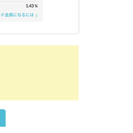
1.43
%
ルド会員になるには
arrow_forward_ios