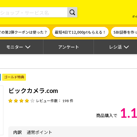
現金やギフト券に交換できるポイントサイト | ハピタス
ポ
での第2弾クーポンは使った？
最短4日で12,000ptもらえる！
SBI証券を
モニター
アンケート
レシ活
ゴールド特典
ビックカメラ.com
レビュー件数： 198 件
1.
商品購入で
内訳
通常ポイント