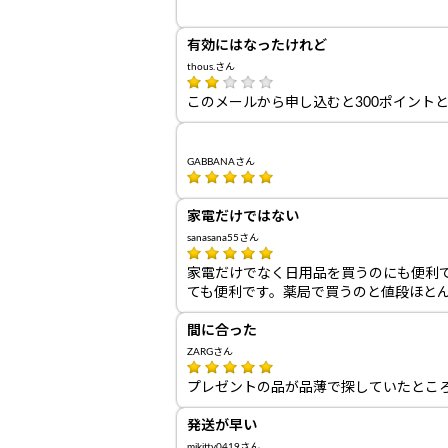
有効にはなったけれど
thous.さん
このメールから申し込むと300ポイント
GABBANAさん
家電だけではない
sanasana55さん
家電だけでなく日用品を買うのにも便利
ても便利です。薬局で買うのと値段ほと
間に合った
ZARGさん
プレゼントの品が品薄で探していたとこ
発送が早い
mikitty0419さん