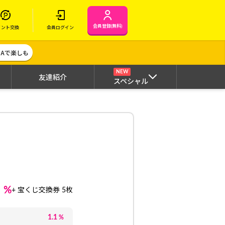
会員登録(無料)
イント交換
会員ログイン
MAで楽しも
NEW
友達紹介
スペシャル
1
%
+ 宝くじ交換券 5枚
1.1
%