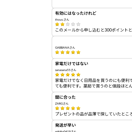
有効にはなったけれど
thous.さん
このメールから申し込むと300ポイント
GABBANAさん
家電だけではない
sanasana55さん
家電だけでなく日用品を買うのにも便利
ても便利です。薬局で買うのと値段ほと
間に合った
ZARGさん
プレゼントの品が品薄で探していたとこ
発送が早い
mikitty0419さん