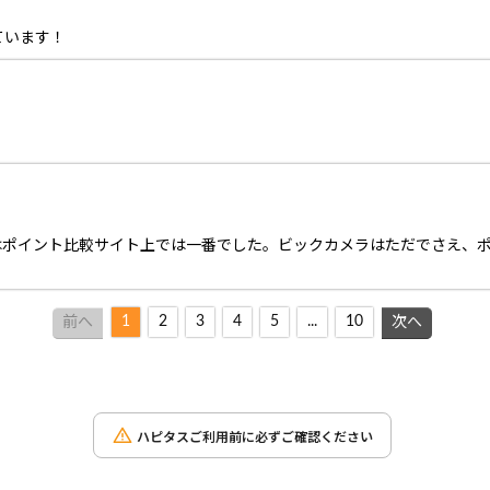
ています！
はポイント比較サイト上では一番でした。ビックカメラはただでさえ、
1
2
3
4
5
...
10
前へ
次へ
ハピタスご利用前に必ずご確認ください