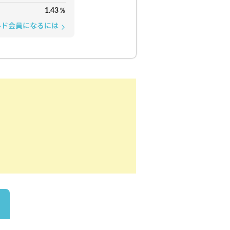
1.43
%
ルド会員になるには
arrow_forward_ios