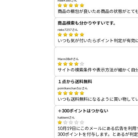
hide9386さん
商品の梱包が良いため商品の状態がとて
商品検索も分かりやすいです。
rieko7257さん
いつも気が付いたらポイント判定が有効
Marm3Bx9さん
サイトの検索条件や表示方法が細かく自
１点から送料無料
pointkanchan5zzさん
いつも送料無料になるように買い物して
＋300ポイントはつかない
hakkemiさん
10月19日にこのメールにある広告を利用す
300ポイントを付与します。とあるが判