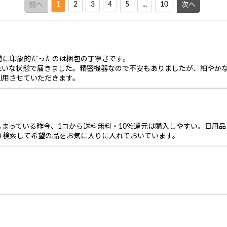
1
2
3
4
5
...
10
前へ
次へ
特に印象的だったのは梱包の丁寧さです。
れいな状態で届きました。精密機器なので不安もありましたが、細やか
利用させていただきます。
まっている昨今、1コから送料無料・10％還元は購入しやすい。日用
り検索して希望の品をお気に入りに入れておいています。