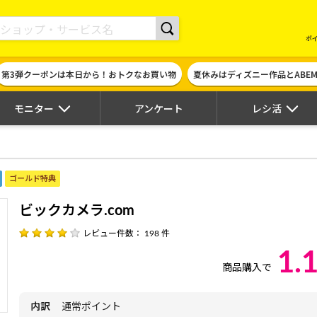
現金やギフト券に交換できるポイントサイト | ハピタス
ポ
第3弾クーポンは本日から！おトクなお買い物
夏休みはディズニー作品とABE
モニター
アンケート
レシ活
ゴールド特典
ビックカメラ.com
レビュー件数： 198 件
1.
商品購入で
内訳
通常ポイント