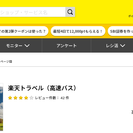
現金やギフト券に交換できるポイントサイト | ハピタス
ポ
での第2弾クーポンは使った？
最短4日で12,000ptもらえる！
SBI証券を
モニター
アンケート
レシ活
2ページ目
楽天トラベル（高速バス）
レビュー件数： 42 件