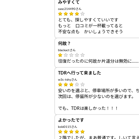
みやすくて
oasc214490さん
とても、探しやすくていいです
もっと 口コミが一杯載ってると
不安な点も かいしょうできそう
何故？
blackactさん
往復だったのに何故か片道分は無効に……
TDRへ行って来ました
w3c-tshyさん
安いのを選ぶと、停車場所が多いので、
次回は、停留所が少ないのを選びます。
でも、TDRは楽しかった！！！
よかったです
koki0115さん
２階でしたが、まあ普通です。しいて言