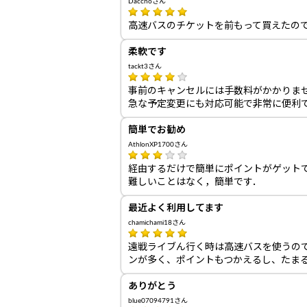
Dacchoさん
高速バスのチケットを前もって買えたの
柔軟です
tackt3さん
事前のキャンセルには手数料がかかりま
急な予定変更にも対応可能で非常に便利
簡単でお勧め
AthlonXP1700さん
経由するだけで簡単にポイントがゲット
難しいことはなく，簡単です．
最近よく利用してます
chamichami18さん
遠戦ライブん行く時は高速バスを使うの
ンが多く、ポイントもつかえるし、たま
ありがとう
blue07094791さん