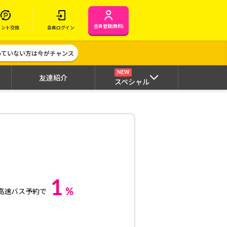
会員登録(無料)
イント交換
会員ログイン
作っていない方は今がチャンス
NEW
友達紹介
スペシャル
1
%
高速バス予約で