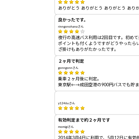
ありがとう ありがとう ありがとう あり
良かったです。
rinngonohanaさん
夜行の高速バス利用は2回目です。初め
ポイントも付くようですがどうやったら
ざ掛けもありがたかったです。
２ヶ月で判定
gonngonnさん
乗車２ヶ月後に判定。
東京駅←→成田空港の900円バスでも貯
y1246uさん
有効判定まで約２ヶ月です
momigiさん
2014年3月4日に利用で、5月12日