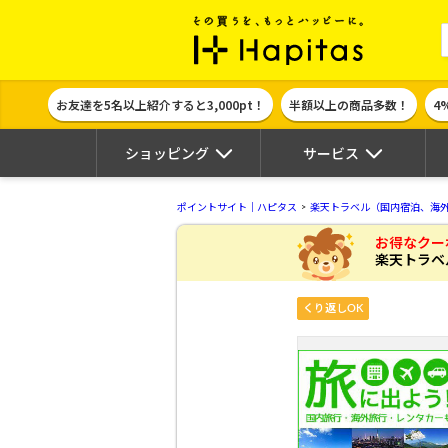
ポイント貯めて
お友達を5名以上紹介すると3,000pt！
半額以上の商品多数！
4
ショッピング
サービス
ポイントサイト｜ハピタス
楽天トラベル（国内宿泊、海
お得なクー
楽天トラベ
くり返しOK