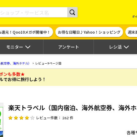
現金やギフト券に交換できるポイントサイト | ハピタス
ポ
%還元！Qoo10メガポ開催中！
お得な日曜日♪Yahoo！ショッピング
週末
モニター
アンケート
レシ活
外航空券、海外ホテル）
レビュー9ページ目
ポンも多数★
ルでお得に旅行しよう！
楽天トラベル（国内宿泊、海外航空券、海外ホ
レビュー件数： 262 件
各種