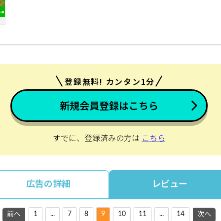
登録無料! カンタン1分
新規会員登録はこちら
すでに、登録済みの方は
こちら
広告の詳細
レビュー
1
...
7
8
9
10
11
...
14
前へ
次へ