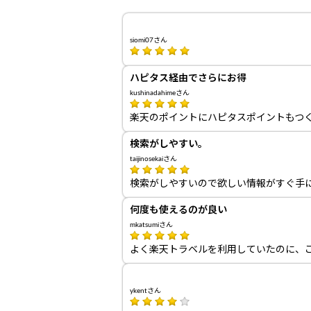
siomi07さん
ハピタス経由でさらにお得
kushinadahimeさん
楽天のポイントにハピタスポイントもつ
検索がしやすい。
taijinosekaiさん
検索がしやすいので欲しい情報がすぐ手
何度も使えるのが良い
mkatsumiさん
よく楽天トラベルを利用していたのに、
ykentさん