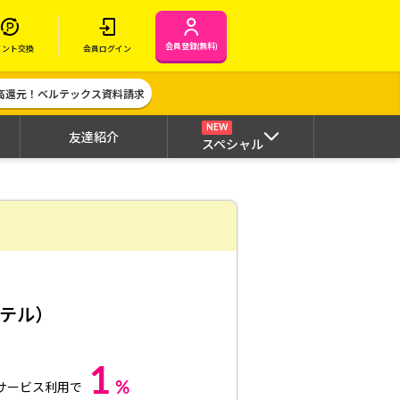
会員登録(無料)
イント交換
会員ログイン
高還元！ベルテックス資料請求
NEW
友達紹介
スペシャル
テル）
1
%
サービス利用で