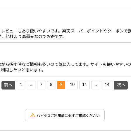
、レビューもあり使いやすいです。楽天スーパーポイントやクーポンで
が、他社より高還元なのでお得です。
ながら探す時など情報も多いので気に入ってます。サイトも使いやすい
も利用したいと思います。
1
...
7
8
9
10
11
...
14
前へ
次へ
ハピタスご利用前に必ずご確認ください