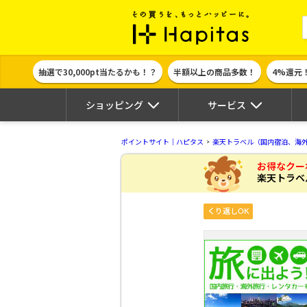
ポイント貯めて
抽選で30,000pt当たるかも！？
半額以上の商品多数！
4%還元
ショッピング
サービス
ポイントサイト｜ハピタス
楽天トラベル（国内宿泊、海
お得なクー
楽天トラベ
くり返しOK