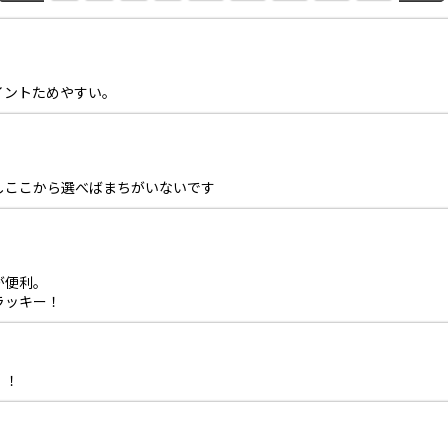
イントためやすい。
しここから選べばまちがいないです
が便利。
ラッキー！
！！