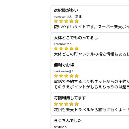
選択肢が多い
mamuyanさん （男性）
使いやすいサイトです。スーパー楽天ポ
大体どこでものってるし
beanbeanさん
大体どこの町やホテルの格安情報もある
便利でお得
morinomiseさん
電話で予約するよりもネットからの予約
そのうえポイントがもらえちゃうのは超
毎回利用してます
次回も楽天トラベルから旅行に行くよ～
らくちんでした
fxfxfxさん