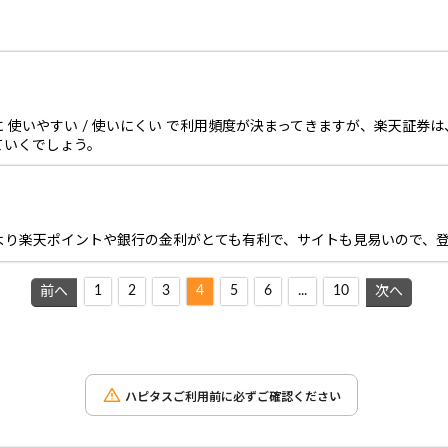
 使いやすい / 使いにくい で利用頻度が決まってきますが、楽天証券
ていくでしょう。
より楽天ポイントや銀行の金利がとても有利で、サイトも見易いので、
1
2
3
4
5
6
...
10
前へ
次へ
ハピタスご利用前に必ずご確認ください