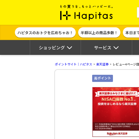
ポイント貯めて
ハピタスのおトクを広めちゃお！
半額以上の商品多数！
本日ま
ショッピング
サービス
ポイントサイト｜ハピタス
楽天証券
レビュー4ページ
高ポイント