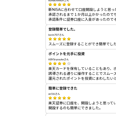
kumachinkunさん
新NISAに合わせて口座開設しようと思
承認されるまで１か月以上かかったので
承認条件に証券口座に入金があったので
登録簡単でした。
korin707さん
スムーズに登録することができ簡単でし
ポイントを元手に投資
KBYSryosukeさん
楽天カードを保有していることもあり、
誘導される通りに操作することでスムー
還元されたポイントを投資にまわしたい
簡単に登録できた
en56iさん
楽天証券に口座を、開設しようと思って
開設するのも簡単にできました。