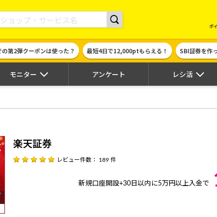
現金やギフト券に交換できるポイントサイト | ハピタス
ポ
での第2弾クーポンは使った？
最短4日で12,000ptもらえる！
SBI証券を
モニター
アンケート
レシ活
目
楽天証券
レビュー件数： 189 件
新規口座開設+30日以内に5万円以上入金で