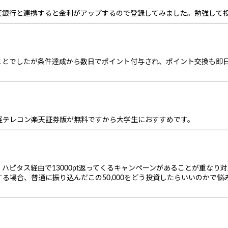
天銀行と連携すると金利がアップするので登録してみました。勉強して
ことでしたが条件達成から数日でポイント付与され、ポイント交換も即
経テレコン楽天証券版が無料ですから大学生におすすめです。
ピタス経由で13000pt返ってくるキャンペーンがあることが重なり対
る場合、普通に振り込んだこの50,000をどう投資したらいいのかで悩