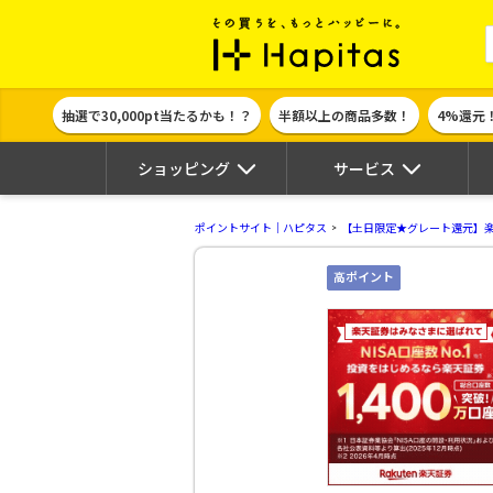
ポイント貯めて
抽選で30,000pt当たるかも！？
半額以上の商品多数！
4%還元
ショッピング
サービス
ポイントサイト｜ハピタス
【土日限定★グレート還元】
高ポイント