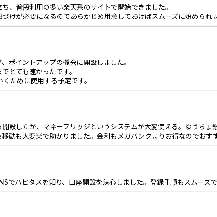
立ち、普段利用の多い楽天系のサイトで開始できました。
紐づけが必要になるのであらかじめ用意しておけばスムーズに始められ
が、ポイントアップの機会に開設しました。
までとても速かったです。
ていくために使用する予定です。
も開設したが、マネーブリッジというシステムが大変使える。ゆうちょ
金移動も大変楽で助かりました。金利もメガバンクよりお得なのでおす
NSでハピタスを知り、口座開設を決心しました。登録手順もスムーズ