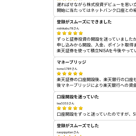
遅ればせながら株式投資デビューを思い
開始に当たってはネットバンク口座との
登録がスムーズにできました
nishikabu78さん
ずっと証券投資の開設を迷っていました
申し込みから開設、入金、ポイント取得
楽天証券を使って積立NISAを今後やっ
マネーブリッジ
tomo1789さん
楽天証券の口座開設後、楽天銀行の口座
後マネーブリッジにより楽天銀行への資
口座開設を迷っていた
tea5353さん
口座開設をずっと迷っていたのですが、S
登録がスムーズでした
naopippitanさん