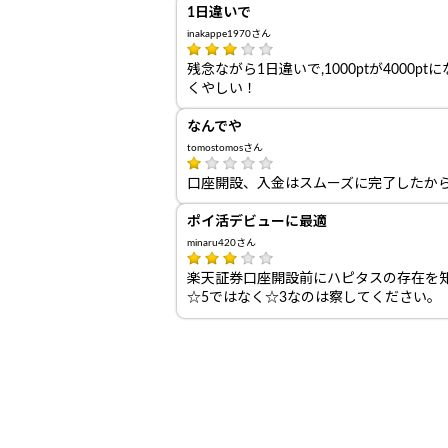
1日違いで
inakappe1970さん
残念ながら1日違いで,1000ptが4000p
くやしい！
なんでや
tomostomosさん
口座開設、入金はスムーズに完了したか
ポイ活デビューに最適
minaru420さん
楽天証券口座開設前にハピタスの存在を
☆5ではなく☆3なのは察してください。