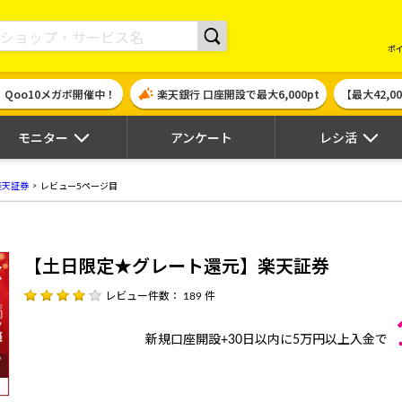
現金やギフト券に交換できるポイントサイト | ハピタス
ポ
！Qoo10メガポ開催中！
楽天銀行 口座開設で最大6,000pt
【最大42,
モニター
アンケート
レシ活
楽天証券
レビュー5ページ目
【土日限定★グレート還元】楽天証券
レビュー件数： 189 件
新規口座開設+30日以内に5万円以上入金で