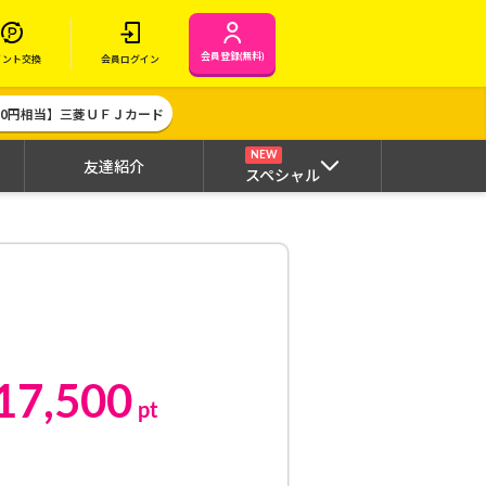
会員登録(無料)
イント交換
会員ログイン
000円相当】三菱ＵＦＪカード
NEW
友達紹介
スペシャル
17,500
pt