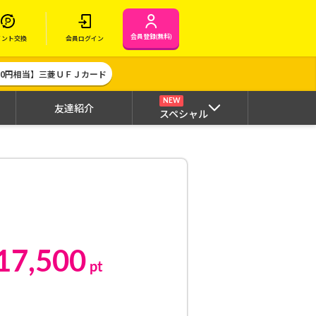
会員登録(無料)
イント交換
会員ログイン
000円相当】三菱ＵＦＪカード
NEW
友達紹介
スペシャル
17,500
pt