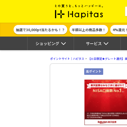
ポイント貯めて
抽選で30,000pt当たるかも！？
半額以上の商品多数！
4%還元
ショッピング
サービス
ポイントサイト｜ハピタス
【土日限定★グレート還元】
高ポイント