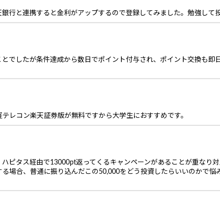
天銀行と連携すると金利がアップするので登録してみました。勉強して
ことでしたが条件達成から数日でポイント付与され、ポイント交換も即
経テレコン楽天証券版が無料ですから大学生におすすめです。
ピタス経由で13000pt返ってくるキャンペーンがあることが重なり対
る場合、普通に振り込んだこの50,000をどう投資したらいいのかで悩