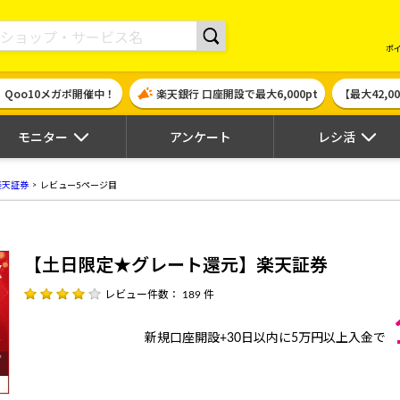
現金やギフト券に交換できるポイントサイト | ハピタス
ポ
！Qoo10メガポ開催中！
楽天銀行 口座開設で最大6,000pt
【最大42,
モニター
アンケート
レシ活
楽天証券
レビュー5ページ目
【土日限定★グレート還元】楽天証券
レビュー件数： 189 件
新規口座開設+30日以内に5万円以上入金で