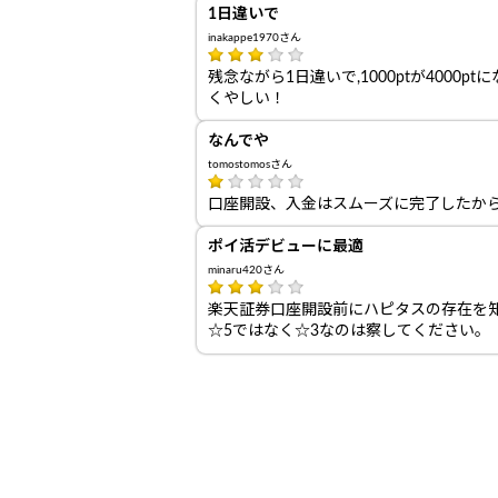
1日違いで
inakappe1970さん
残念ながら1日違いで,1000ptが4000p
くやしい！
なんでや
tomostomosさん
口座開設、入金はスムーズに完了したか
ポイ活デビューに最適
minaru420さん
楽天証券口座開設前にハピタスの存在を
☆5ではなく☆3なのは察してください。