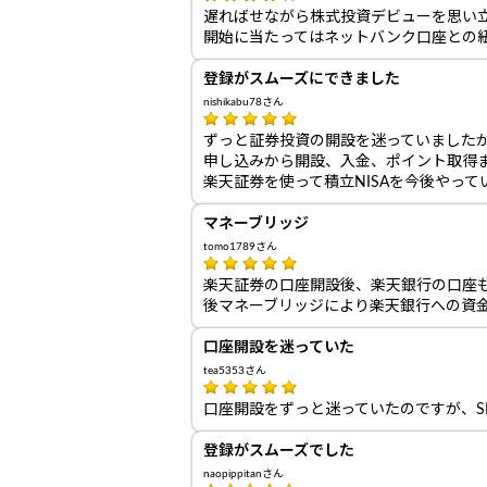
遅ればせながら株式投資デビューを思い
開始に当たってはネットバンク口座との
登録がスムーズにできました
nishikabu78さん
ずっと証券投資の開設を迷っていました
申し込みから開設、入金、ポイント取得
楽天証券を使って積立NISAを今後やっ
マネーブリッジ
tomo1789さん
楽天証券の口座開設後、楽天銀行の口座
後マネーブリッジにより楽天銀行への資
口座開設を迷っていた
tea5353さん
口座開設をずっと迷っていたのですが、S
登録がスムーズでした
naopippitanさん