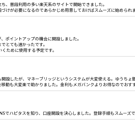
立ち、普段利用の多い楽天系のサイトで開始できました。
紐づけが必要になるのであらかじめ用意しておけばスムーズに始められ
が、ポイントアップの機会に開設しました。
までとても速かったです。
ていくために使用する予定です。
も開設したが、マネーブリッジというシステムが大変使える。ゆうちょ
金移動も大変楽で助かりました。金利もメガバンクよりお得なのでおす
NSでハピタスを知り、口座開設を決心しました。登録手順もスムーズ