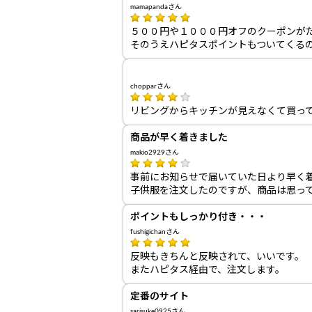
mamapandaさん
５００円や１０００円オフのクーポンが
そのうえハピタスポイントもついてくる
chopparさん
リビングからキッチンが見えなくて買っ
商品が早く着きました
makio2929さん
事前にお知らせで届いていた日より早く
子供服を注文したのですが、商品は思っ
ポイントもしっかり付き・・・
fushigichanさん
反映もきちんと反映されて、いいです。
またハピタス経由で、注文します。
定番のサイト
sarisuke0925さん