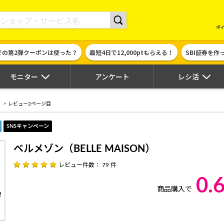
現金やギフト券に交換できるポイントサイト | ハピタス
ポ
での第2弾クーポンは使った？
最短4日で12,000ptもらえる！
SBI証券を
モニター
アンケート
レシ活
）
レビュー2ページ目
SNSキャンペーン
ベルメゾン（BELLE MAISON）
レビュー件数： 79 件
0.
商品購入で