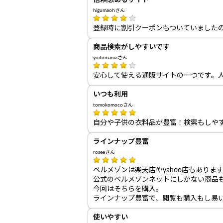
信頼感あるサイト
higumaohさん
登録時に割引クーポンもついていました
商品検索がしやすいです
yuitomamaさん
安心して使える通販サイトの一つです。
いつも利用
tomokomocoさん
自分や子供の衣料品が豊富！検索もしや
ラインナップ豊富
roseeさん
ベルメゾンは楽天店やyahoo店もありま
公式のベルメゾンネットにしかない商品
今回はそちらを購入。
ラインナップ豊富で、閲覧も購入もし易
使いやすい