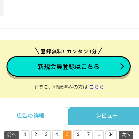
登録無料! カンタン1分
新規会員登録はこちら
すでに、登録済みの方は
こちら
広告の詳細
レビュー
1
2
3
4
5
6
7
...
34
前へ
次へ