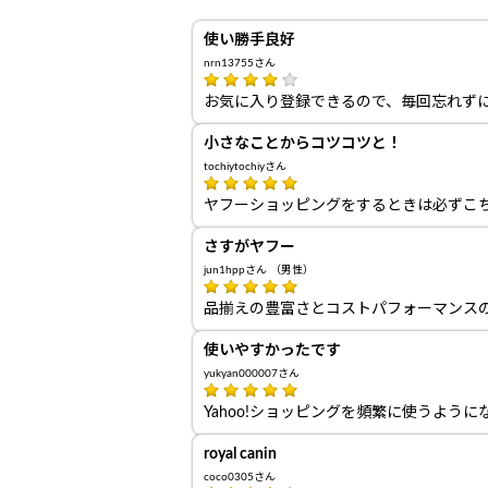
使い勝手良好
nrn13755さん
お気に入り登録できるので、毎回忘れず
小さなことからコツコツと！
tochiytochiyさん
ヤフーショッピングをするときは必ずこ
さすがヤフー
jun1hppさん （男性）
品揃えの豊富さとコストパフォーマンス
使いやすかったです
yukyan000007さん
Yahoo!ショッピングを頻繁に使うよう
royal canin
coco0305さん