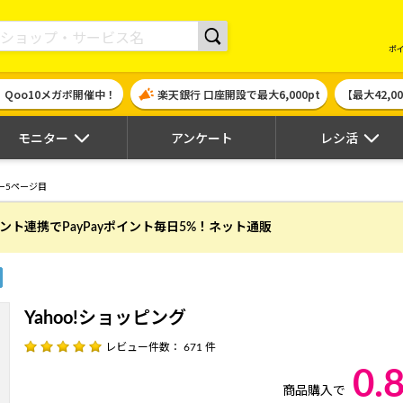
現金やギフト券に交換できるポイントサイト | ハピタス
ポ
！Qoo10メガポ開催中！
楽天銀行 口座開設で最大6,000pt
【最大42,
モニター
アンケート
レシ活
ー5ページ目
ウント連携でPayPayポイント毎日5%！ネット通販
Yahoo!ショッピング
レビュー件数： 671 件
0.
商品購入で