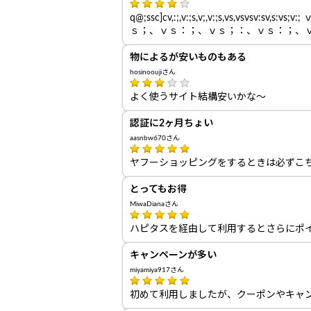
q@;ssc]cv,:;,v:;s,v;,v:;s,
ｓ；、ｖｓ：；、ｖｓ；：、ｖｓ：；、
物によるが安いものもある
hosinooujiさん
よく使うサイト結構安いかな～
認証に2ヶ月ちょい
aasnbw670さん
ヤフーショッピングをするときは必ずこ
とってもお得
MiwaDianaさん
ハピタスを経由して利用するとさらにポ
キャンペーンが多い
miyamiya917さん
初めて利用しましたが、クーポンやキャ