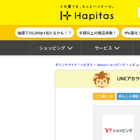
ポイント貯めて
抽選で30,000pt当たるかも！？
半額以上の商品多数！
4%還元
ショッピング
サービス
ポイントサイト｜ハピタス
Yahoo!ショッピング
レビュ
LINEアカ
くり返しOK
あんしん保証