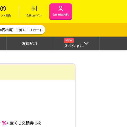
会員登録(無料)
イント交換
会員ログイン
000円相当】三菱ＵＦＪカード
NEW
友達紹介
スペシャル
8
%
+ 宝くじ交換券 1枚