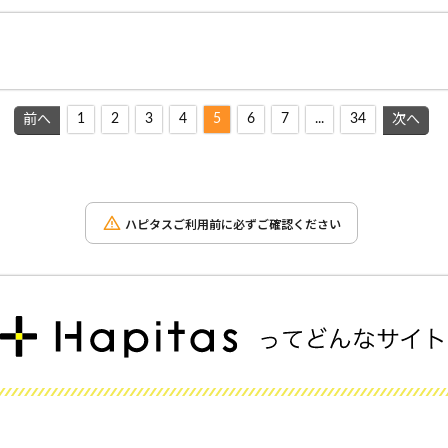
1
2
3
4
5
6
7
...
34
前へ
次へ
ハピタスご利用前に必ずご確認ください