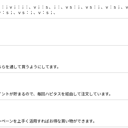
vs,vsvsv:sv,s:vs;v:; ｖ：；ｖ；：；：、ｖ；：ｓ、；：、ｖｓ：；、ｖｓ：
ｖ：ｓ；、ｖｓ：；、ｖ：ｓ；、
ちらを通して買うようにしてます。
イントが貯まるので、毎回ハピタスを経由して注文しています。
ンペーンを上手く活用すればお得な買い物ができます。