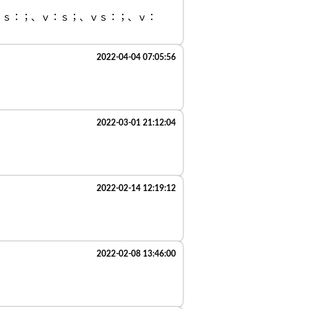
；、ｖ：ｓ；、ｖｓ：；、ｖ：ｓ；、ｖｓ：；、ｖ：
2022-04-04 07:05:56
2022-03-01 21:12:04
2022-02-14 12:19:12
2022-02-08 13:46:00