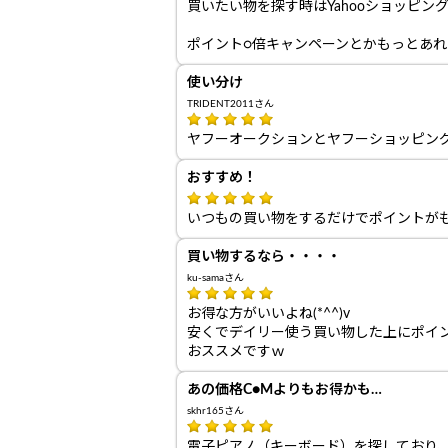
買いたい物を探す時はYahooショッピン
ポイント○倍キャンペーンとかもっとあ
使い分け
TRIDENT2011さん
ヤフーオークションとヤフーショッピン
おすすめ！
いつもの買い物をするだけでポイントが
買い物するなら・・・・
ku-samaさん
お得な方がいいよね(*^^)v
安くでデイリー使う買い物した上にポイ
おススメですｗ
あの価格C●Mよりもお得かも…
skhr165さん
電子ピアノ（キーボード）を探しており、