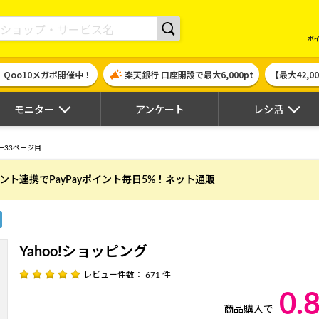
現金やギフト券に交換できるポイントサイト | ハピタス
ポ
！Qoo10メガポ開催中！
楽天銀行 口座開設で最大6,000pt
【最大42,
モニター
アンケート
レシ活
ー33ページ目
ウント連携でPayPayポイント毎日5%！ネット通販
Yahoo!ショッピング
レビュー件数： 671 件
0.
商品購入で