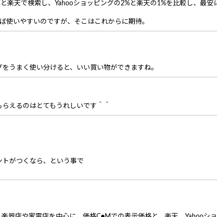
グと楽天で検索し、Yahooショッピングの2%と楽天の1%を比較し、最
れば使いやすいのですが、そこはこれからに期待。
グをうまく使い分けると、いい買い物ができますね。
もらえるのはとてもうれしいです＾＾
ントがつくなら、という事で
楽器店や家電店を中心に、価格C●Mでの表示価格と、楽天、Yahooシ