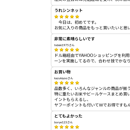
うれシンネット
今日は、初めてです。
お気に入りの商品をもっと買いたいと思
非常に素晴らしいです
hideki1975さん
ドル箱経由でYAHOOショッピングを利
ーンを実施してるので、合わせ技でかな
お買い物
kazukiyooさん
品数多く、いろんなジャンルの商品が揃
特に重たいお米やビールケースまとめ買
イントもらえるし、
ヤフーポイントも付いてＷでお得ですも
とてもよかった
borye123さん