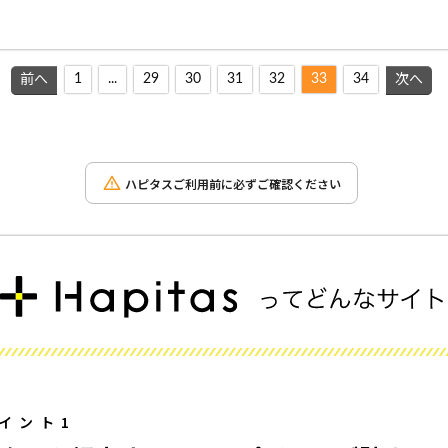
1
...
29
30
31
32
33
34
前へ
次へ
ハピタスご利用前に必ずご確認ください
イント1