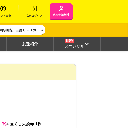
会員登録(無料)
イント交換
会員ログイン
000円相当】三菱ＵＦＪカード
NEW
友達紹介
スペシャル
8
%
+ 宝くじ交換券 1枚