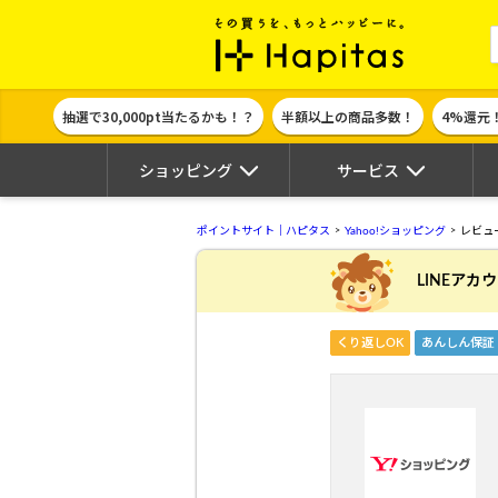
ポイント貯めて
抽選で30,000pt当たるかも！？
半額以上の商品多数！
4%還元
ショッピング
サービス
ポイントサイト｜ハピタス
Yahoo!ショッピング
レビュ
LINEアカ
くり返しOK
あんしん保証