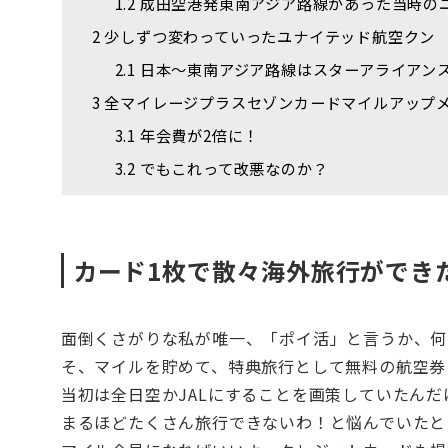
1.2
成田空港発東南アジア路線があった当時の
2
少しずつ変わっていったユナイテッド航空クン
2.1
日本～東南アジア路線はスターアライアン
3
全マイレージプラスセゾンカードマイルアップ
3.1
年会費が2倍に！
3.2
でもこれって改悪なのか？
カード1枚で散々海外旅行ができ
面倒くさがりな私が唯一、「ポイ活」と言うか、何
そ、マイルを貯めて、特典旅行として無料の航空券
当初は全日空かJALにすることを画策していたんだ
まるほどたくさん旅行できないわ！と悩んでいたと