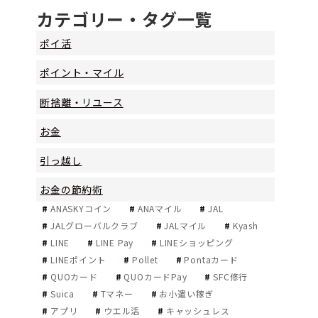
カテゴリー・タグ一覧
ポイ活
ポイント・マイル
断捨離・リユース
お金
引っ越し
お金の節約術
ANASKYコイン
ANAマイル
JAL
JALグローバルクラブ
JALマイル
Kyash
LINE
LINE Pay
LINEショッピング
LINEポイント
Pollet
Pontaカード
QUOカード
QUOカードPay
SFC修行
Suica
Tマネー
お小遣い稼ぎ
アプリ
ウエル活
キャッシュレス