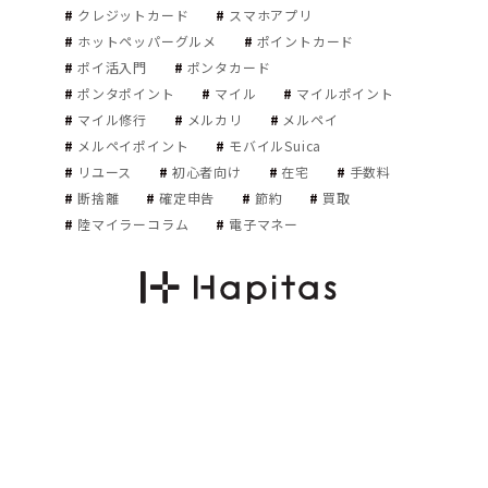
クレジットカード
スマホアプリ
ホットペッパーグルメ
ポイントカード
ポイ活入門
ポンタカード
ポンタポイント
マイル
マイルポイント
マイル修行
メルカリ
メルペイ
メルペイポイント
モバイルSuica
リユース
初心者向け
在宅
手数料
断捨離
確定申告
節約
買取
陸マイラーコラム
電子マネー