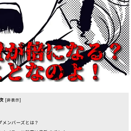
次
[
非表示
]
プメンバーズとは？