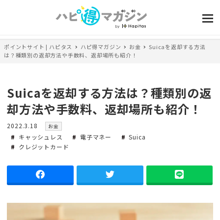
ポイントサイト | ハピタス
ハピ得マガジン
お金
Suicaを返却する方法
は？種類別の返却方法や手数料、返却場所も紹介！
Suicaを返却する方法は？種類別の返
却方法や手数料、返却場所も紹介！
投
カ
2022.3.18
お金
稿
テ
キャッシュレス
電子マネー
Suica
日
ゴ
クレジットカード
リ
ー