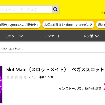
現金やギフト券に交換できるポイントサイト | ハピタス
ポ
%還元！Qoo10メガポ開催中！
お得な日曜日♪Yahoo！ショッピング
週末
モニター
アンケート
レシ活
）- ベガススロットカジノ
Slot Mate（スロットメイト）- ベガススロッ
レビュー件数： 0 件
インストール後、条件達成で