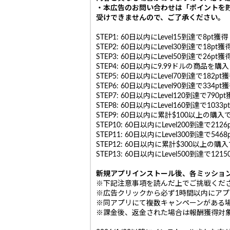
・本広告のお問い合わせは「ポイントを
受けできませんので、ご了承ください。
STEP1: 60日以内にLevel15到達で8pt獲得
STEP2: 60日以内にLevel30到達で18pt獲
STEP3: 60日以内にLevel50到達で26pt獲
STEP4: 60日以内に9.99ドルの商品を購
STEP5: 60日以内にLevel70到達で182pt
STEP6: 60日以内にLevel90到達で334pt
STEP7: 60日以内にLevel120到達で790p
STEP8: 60日以内にLevel160到達で1033
STEP9: 60日以内に累計$100以上の購入で
STEP10: 60日以内にLevel200到達で2126
STEP11: 60日以内にLevel300到達で5468
STEP12: 60日以内に累計$300以上の購入
STEP13: 60日以内にLevel500到達で1215
新規アプリインストール後、各ミッショ
※下記注意事項を読んだ上でご挑戦くだ
※広告クリックから必ず1時間以内にア
※同アプリにて複数キャンペーンがある
※課金後、返金された場合は報酬獲得対