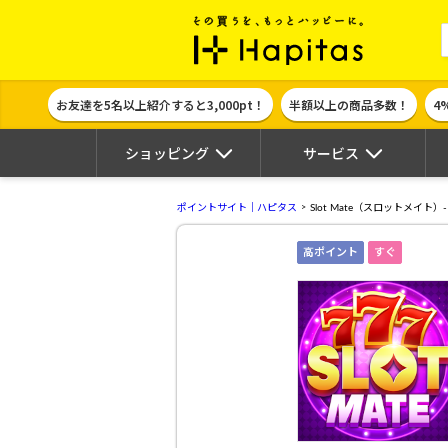
ポイント貯めて
お友達を5名以上紹介すると3,000pt！
半額以上の商品多数！
4
ショッピング
サービス
ポイントサイト｜ハピタス
Slot Mate（スロットメイト
高ポイント
すぐ