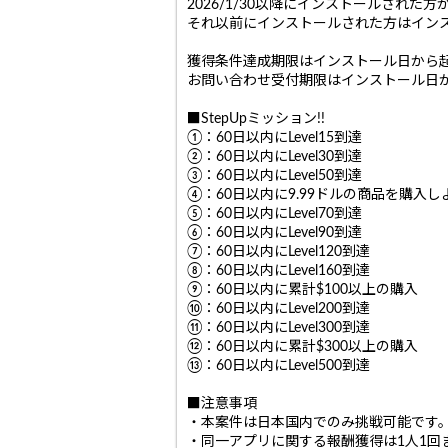
2026/1/30以降にインストールされた
それ以前にインストールされた方はイン
獲得条件達成期限はインストール日から起
お問い合わせ受付期限はインストール日か
■StepUpミッション!!
①：60日以内にLevel15到達
②：60日以内にLevel30到達
③：60日以内にLevel50到達
④：60日以内に9.99ドルの商品を購入し
⑤：60日以内にLevel70到達
⑥：60日以内にLevel90到達
⑦：60日以内にLevel120到達
⑧：60日以内にLevel160到達
⑨：60日以内に累計$100以上の購入
⑩：60日以内にLevel200到達
⑪：60日以内にLevel300到達
⑫：60日以内に累計$300以上の購入
⑬：60日以内にLevel500到達
■注意事項
・本案件は日本国内でのみ挑戦可能です
・同一アプリに関する報酬獲得は1人1回