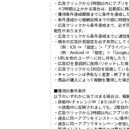
・広告クリックから1時間以内にアプリ
※1時間以上かかる場合は、起動前に再
・獲得条件達成期限までに条件を達成し
・条件達成から報酬反映までの間に時間
・広告クリックから条件達成まで、必ず
能性があります。
・広告クリックから条件達成までに通信
・端末の広告計測設定を必ず有効にして
（例：iOS ⇒ 「設定」＞「プライバ
（例：Android ⇒ 「設定」＞「Go
・URLを他のユーザーに対し共有したり
・広告IDを意図的に削除/リセットした
・広告クリックから180日を経過してい
・キャンペーンは予告なく変更・終了す
・商品の購入によって報酬を獲得した場
■獲得対象外条件
以下のいずれかに当てはまる場合は、報
・挑戦中/チャレンジ中（またはポイン
※挑戦中に反映されましても、2度目の
・広告クリックから1時間以内にアプリ
・過去に同一アプリをインストール/条
・過去に同一アプリでキャンペーン参加