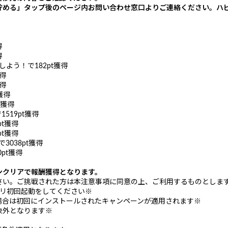
貯める」タップ後のページ内お問い合わせ窓口よりご連絡ください。ハ
得
得
入しよう！で182pt獲得
獲得
獲得
t獲得
pt獲得
1519pt獲得
pt獲得
pt獲得
で3038pt獲得
0pt獲得
ンクリアで報酬獲得となります。
さい。ご挑戦された方は本注意事項に同意の上、ご利用するものとしま
プリ初回起動をしてください※
場合は初回にインストールされたキャンペーンが適用されます※
象外となります※