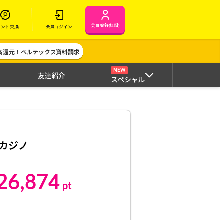
会員登録(無料)
イント交換
会員ログイン
高還元！ベルテックス資料請求
NEW
友達紹介
スペシャル
トカジノ
26,874
pt