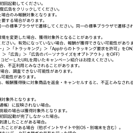
を初回起動してください。
度広告をクリックしてください。
た場合のみ報酬対象となります。
を要する場合があります。
同一の標準ブラウザで遷移してください。同一の標準ブラウザで遷移さ
環境を変更した場合、獲得対象外となることがあります。
ください。有効になっていない場合、報酬が獲得できない可能性があり
シー」＞「トラッキング」＞「Appからのトラッキング要求を許可」をON
ogle」＞「広告」＞「広告のパーソナライズをオプトアウト」をOFF）
、コピーしたURLを用いたキャンペーン紹介はお控えください。
場合、不正利用とみなされることがあります。
る場合、調査できない可能性があります。
る可能性があります。
合、報酬獲得後に対象商品を返金・キャンセルすると、不正とみなされ
酬対象外となります。
ト通帳）に反映されない場合。
挑戦の場合は獲得対象外となります。
の初回起動が完了しなかった場合。
件到達したことがある場合。
したことがある場合（他ポイントサイトや別OS・別端末を含む）。