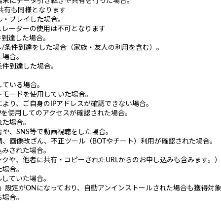
端末にデータ引き継ぎや共有を行った場合。
共有も同様となります
ル・プレイした場合。
レーターの使用は不可となります
条件到達した場合。
ル/条件到達をした場合（家族・友人の利用を含む）。
た場合。
条件到達した場合。
している場合。
トモードを使用していた場合。
により、ご自身のIPアドレスが確認できない場合。
Pを使用してのアクセスが確認された場合。
れた場合。
や、SNS等で動画視聴をした場合。
、画像改ざん、不正ツール（BOTやチート）利用が確認された場合。
込みされた場合。
ンクや、他者に共有・コピーされたURLからのお申し込みも含みます。
た場合。
ルしていた場合。
く」設定がONになっており、自動アンインストールされた場合も獲得対
る場合。