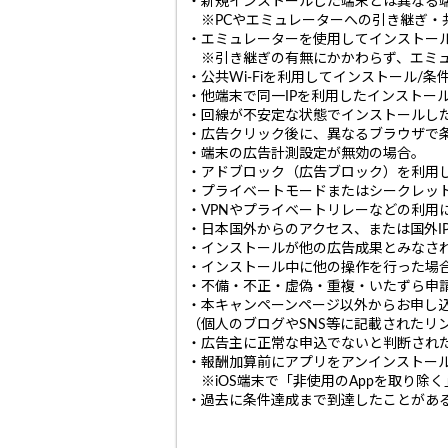
・新規インストールした端末とは異なる
※PCやエミュレーターへの引き継ぎ・
・エミュレーターを使用してインストー
※引き継ぎの有無にかかわらず、エミュ
・公共Wi-Fiを利用してインストール/
・他端末で同一IPを利用したインストー
・回線が不安定な状態でインストールし
・広告クリック後に、異なるブラウザで
・端末の広告計測設定が無効の場合。
・アドブロック（広告ブロック）を利用
・プライベートモードまたはシークレッ
・VPNやプライベートリレーなどの利用
・日本国外からのアクセス、または国外I
・インストールが他の広告成果とみなさ
・インストール中に他の操作を行った場合
・不備・不正・虚偽・重複・いたずら申請
・本キャンペーンページ以外からお申し
（個人のブログやSNS等に記載されたリ
・広告主に正常な申込でないと判断され
・報酬加算前にアプリをアンインストー
※iOS端末で「非使用のAppを取り除
・過去に条件達成まで到達したことがあ