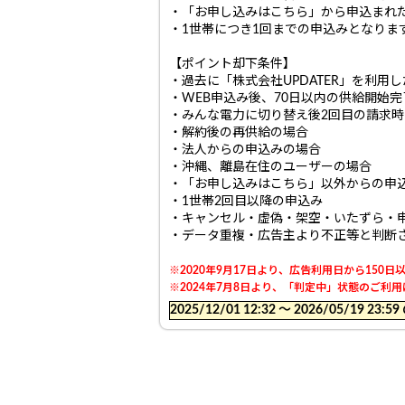
・「お申し込みはこちら」から申込まれ
・1世帯につき1回までの申込みとなりま
【ポイント却下条件】
・過去に「株式会社UPDATER」を利
・WEB申込み後、70日以内の供給開始
・みんな電力に切り替え後2回目の請求時に
・解約後の再供給の場合
・法人からの申込みの場合
・沖縄、離島在住のユーザーの場合
・「お申し込みはこちら」以外からの申
・1世帯2回目以降の申込み
・キャンセル・虚偽・架空・いたずら・
・データ重複・広告主より不正等と判断
※2020年9月17日より、広告利用日から15
※2024年7月8日より、「判定中」状態のご
2025/12/01 12:32 〜 2026/05/19