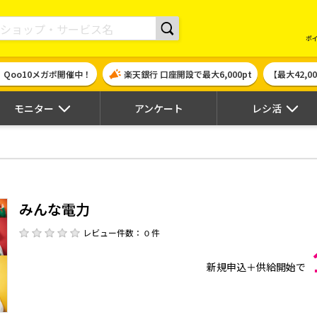
現金やギフト券に交換できるポイントサイト | ハピタス
ポ
！Qoo10メガポ開催中！
楽天銀行 口座開設で最大6,000pt
【最大42,
モニター
アンケート
レシ活
みんな電力
レビュー件数： 0 件
新規申込＋供給開始で