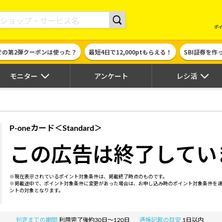
現金やギフト券に交換できるポイントサイト | ハピタス
ポ
での第2弾クーポンは使った？
最短4日で12,000ptもらえる！
SBI証券を
モニター
アンケート
レシ活
P-oneカード＜Standard＞
この広告は終了してい
※現在表示されているポイント対象条件は、掲載終了時点のものです。
※掲載途中で、ポイント対象条件に変更があった場合は、お申し込み時のポイント対象条件を
ントの対象となります。
判定までの期間
利用完了後約30日～120日
通帳記載の目安
1日以内