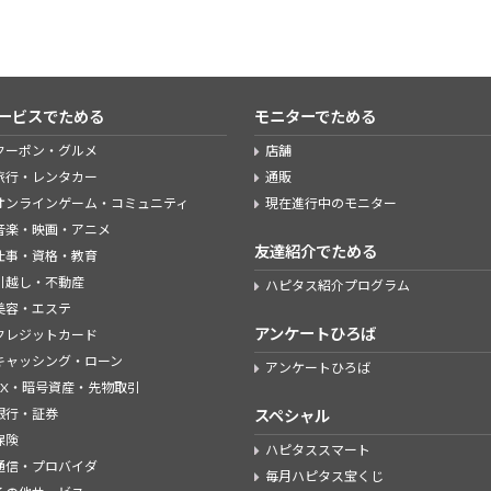
ービスでためる
モニターでためる
クーポン・グルメ
店舗
旅行・レンタカー
通販
オンラインゲーム・コミュニティ
現在進行中のモニター
音楽・映画・アニメ
友達紹介でためる
仕事・資格・教育
引越し・不動産
ハピタス紹介プログラム
美容・エステ
アンケートひろば
クレジットカード
キャッシング・ローン
アンケートひろば
FX・暗号資産・先物取引
銀行・証券
スペシャル
保険
ハピタススマート
通信・プロバイダ
毎月ハピタス宝くじ