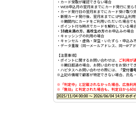
・カード受取が確認できない場合
・WEB申込月の翌月末までにカード発行に至ら
・カード発行日の翌月末までにカード受け取り
・新規カード発行後、翌月末までに1円以上利用
※期間内にカードをご利用いただいた場合でも
・ポイント付与時点でカードを解約している場
・
18歳未満の方、高校生の方
のお申込みの場合
・キャッシングの利用の場合
・キャンセル・虚偽・架空・いたずら・申込み
・データ重複（同一メールアドレス、同一IPア
【注意事項】
・ポイントに関するお問い合わせは、
ご利用が
※期日超過の場合、お問い合わせをお受けでき
・ハピタスへお問い合わせの際には、
「受付番
※上記の情報で顧客が特定できない場合、氏名
※「判定中」と記載されなかった場合、広告利用
※「無効」と判定された場合も、判定日から60日
2025/11/04 00:00 〜 2026/06/04 14: