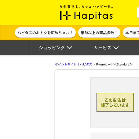
ポイント貯めて
ハピタスのおトクを広めちゃお！
半額以上の商品多数！
本日ま
ショッピング
サービス
ポイントサイト｜ハピタス
P-oneカード＜Standard＞