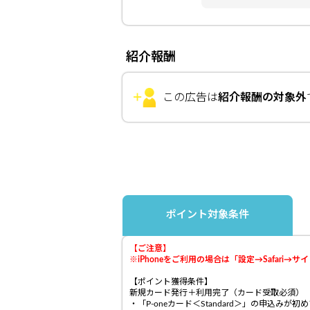
紹介報酬
この広告は
紹介報酬の対象外
ポイント対象条件
【ご注意】
※iPhoneをご利用の場合は「設定→Safar
【ポイント獲得条件】
新規カード発行＋利用完了（カード受取必須）
・「P-oneカード＜Standard＞」の申込み