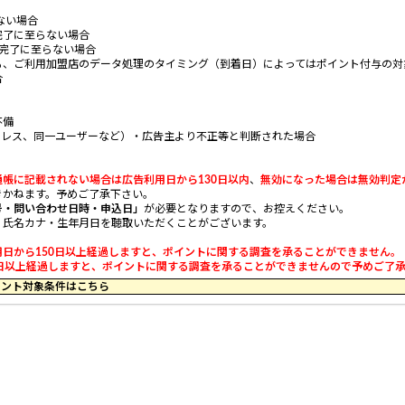
ない場合
完了に至らない場合
完了に至らない場合
、ご利用加盟店のデータ処理のタイミング（到着日）によってはポイント付与の対
合
不備
ドレス、同一ユーザーなど）・広告主より不正等と判断された場合
通帳に記載されない場合は広告利用日から130日以内
、
無効になった場合は無効判定
かねます。予めご了承下さい。
号・問い合わせ日時・申込日」
が必要となりますので、お控えください。
・氏名カナ・生年月日を聴取いただくことがございます。
日から150日以上経過しますと、ポイントに関する調査を承ることができません。
以上経過しますと、ポイントに関する調査を承ることができませんので予めご了承くだ
59 のポイント対象条件はこちら