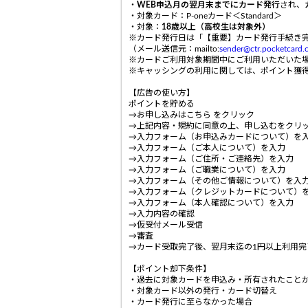
・
WEB申込月の翌月末までにカード発行
され、
・対象カード：P-oneカード＜Standard＞
・対象：
18歳以上（高校生は対象外）
※カード発行日は「【重要】カード発行手続き
（メール送信元：mailto:
sender@ctr.pocketcard.c
※カードご利用対象期間中にご利用いただいた
※キャッシングの利用に関しては、ポイント獲
【広告の使い方】
ポイントを貯める
→お申し込みはこちら をクリック
→上記内容・規約に同意の上、申し込むをクリ
→入力フォーム（お申込みカードについて）を
→入力フォーム（ご本人について）を入力
→入力フォーム（ご住所・ご連絡先）を入力
→入力フォーム（ご職業について）を入力
→入力フォーム（その他ご情報について）を入
→入力フォーム（クレジットカードについて）
→入力フォーム（本人確認について）を入力
→入力内容の確認
→仮受付メール受信
→審査
→カード受取完了後、翌月末迄の1円以上利用完
【ポイント却下条件】
・過去に対象カードを申込み・所有されたこと
・対象カード以外の発行・カード切替え
・カード発行に至らなかった場合