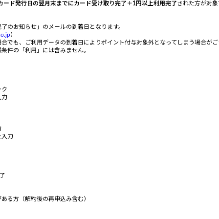
カード発行日の翌月末までにカード受け取り完了＋1円以上利用完了
された方が対象
完了のお知らせ」のメールの到着日となります。
o.jp
）
場合でも、ご利用データの到着日によりポイント付与対象外となってしまう場合がご
得条件の「利用」には含みません。
ック
入力
力
を入力
了
がある方（解約後の再申込み含む）