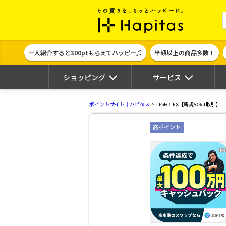
ポイント貯めて
一人紹介すると300ptもらえてハッピー♫
半額以上の商品多数！
ショッピング
サービス
ポイントサイト｜ハピタス
LIGHT FX【新規90lot取引】
高ポイント