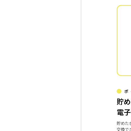
ポ
貯め
電子
貯めた
交換で