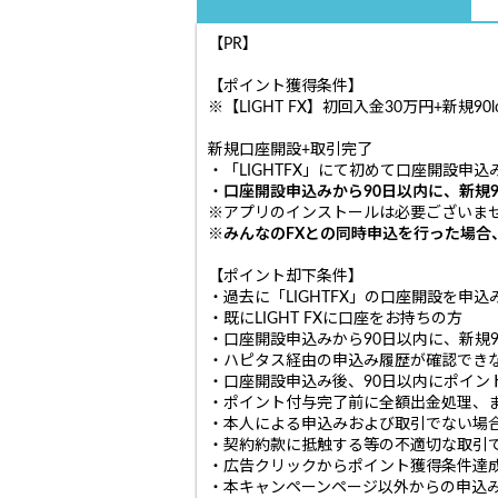
【PR】
【ポイント獲得条件】
※【LIGHT FX】初回入金30万円+新規
新規口座開設+取引完了
・「LIGHTFX」にて初めて口座開設申
・
口座開設申込みから90日以内に、
新規9
※アプリのインストールは必要ございま
※みんなのFXとの同時申込を行った場合
【ポイント却下条件】
・過去に「LIGHTFX」の口座開設を申
・既にLIGHT FXに口座をお持ちの方
・口座開設申込みから90日以内に、新規9
・ハピタス経由の申込み履歴が確認できなかった
・口座開設申込み後、90日以内にポイント
・ポイント付与完了前に全額出金処理、
・本人による申込みおよび取引でない場
・契約約款に抵触する等の不適切な取引
・広告クリックからポイント獲得条件達
・本キャンペーンページ以外からの申込