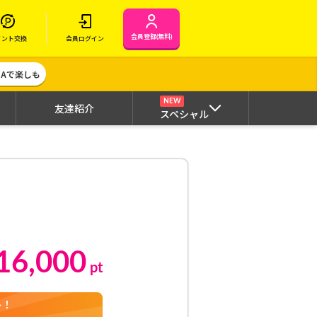
会員登録(無料)
イント交換
会員ログイン
MAで楽しも
NEW
友達紹介
スペシャル
16,000
pt
ト！