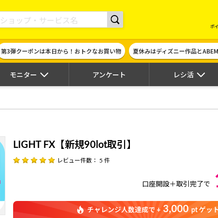
現金やギフト券に交換できるポイントサイト | ハピタス
ポ
第3弾クーポンは本日から！おトクなお買い物
夏休みはディズニー作品とABE
モニター
アンケート
レシ活
LIGHT FX【新規90lot取引】
レビュー件数： 5 件
口座開設＋取引完了で
3,000
チャレンジ人数達成で +
pt ゲッ