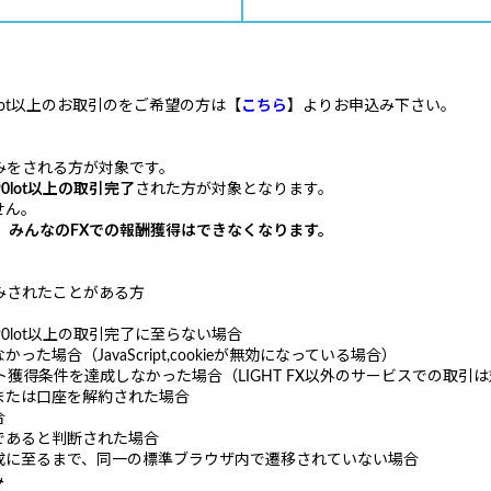
90lot以上のお取引のをご希望の方は【
こちら
】よりお申込み下さい。
込みをされる方が対象です。
0lot以上
の取引完了
された方が対象となります。
せん。
、みんなのFXでの報酬獲得はできなくなります。
込みされたことがある方
0lot以上の取引完了に至らない場合
場合（JavaScript,cookieが無効になっている場合）
獲得条件を達成しなかった場合（LIGHT FX以外のサービスでの取引
または口座を解約された場合
合
であると判断された場合
成に至るまで、同一の標準ブラウザ内で遷移されていない場合
み