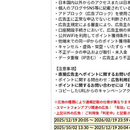
・日本国内以外からのアクセスまたは日本
・個人のブログやSNS等に記載されてい
・アドブロック（広告ブロック）を使用
・広告主に正常な申込でないと判断され
・広告主規定による審査により、広告主
・口座開設手続きにおいて、広告主側の
・公共WiFiを利用してポイント獲得条件
・他端末での同一IPからのポイント獲得
・キャンセル・虚偽・架空・いたずら・
・不正データの申込および取引・未入金
・データ重複（IP含む）・広告主より不
【注意事項】
・直接広告主へポイントに関するお問い
・ポイントに関する問合わせ：
広告利用
・ポイントに関するお問い合わせには「
・コピーしたURLからのキャンペーンア
※広告の種類により通帳記載の仕様が異なりま
- スマートフォンアプリ関連の広告： 「有効
- 上記以外の広告： ご利用後「判定中」と記
2025/12/19 20:05 〜 2026/02/19
2025/10/02 13:30 〜 2025/12/19