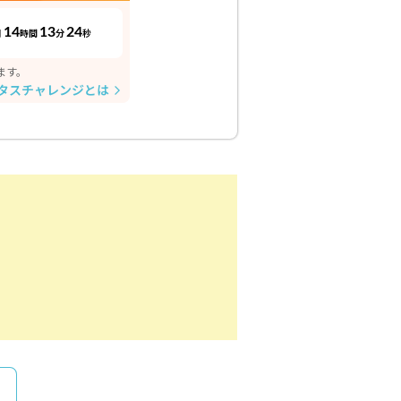
14
13
23
日
時間
分
秒
ます。
タスチャレンジとは
arrow_forward_ios