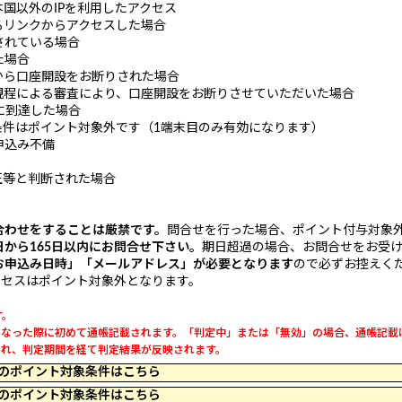
国以外のIPを利用したアクセス
るリンクからアクセスした場合
されている場合
た場合
から口座開設をお断りされた場合
規程による審査により、口座開設をお断りさせていただいた場合
に到達した場合
条件はポイント対象外です（1端末目のみ有効になります）
申込み不備
正等と判断された場合
合わせをすることは厳禁です。
問合せを行った場合、ポイント付与対象
日から165日以内にお問合せ下さい。
期日超過の場合、お問合せをお受
お申込み日時」「メールアドレス」が必要となります
ので必ずお控えく
クセスはポイント対象外となります。
す。
」になった際に初めて通帳記載されます。「判定中」または「無効」の場合、通帳記載
載され、判定期間を経て判定結果が反映されます。
 23:59 のポイント対象条件はこちら
 20:04 のポイント対象条件はこちら