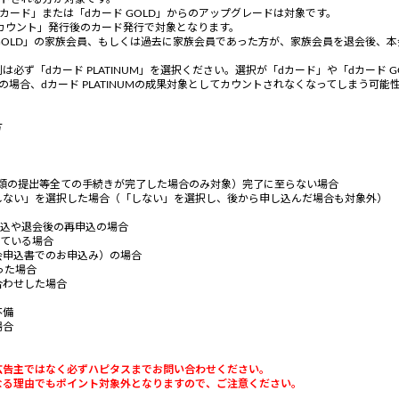
「dカード」または「dカード GOLD」からのアップグレードは対象です。
アカウント」発行後のカード発行で対象となります。
ド GOLD」の家族会員、もしくは過去に家族会員であった方が、家族会員を退会後、本会
必ず「dカード PLATINUM」を選択ください。選択が「dカード」や「dカード 
その場合、dカード PLATINUMの成果対象としてカウントされなくなってしまう可
方
書類の提出等全ての手続きが完了した場合のみ対象）完了に至らない場合
しない」を選択した場合（「しない」を選択し、後から申し込んだ場合も対象外）
度申込や退会後の再申込の場合
している場合
会申込書でのお申込み）の場合
った場合
合わせした場合
不備
場合
広告主ではなく必ずハピタスまでお問い合わせください。
なる理由でもポイント対象外となりますので、ご注意ください。