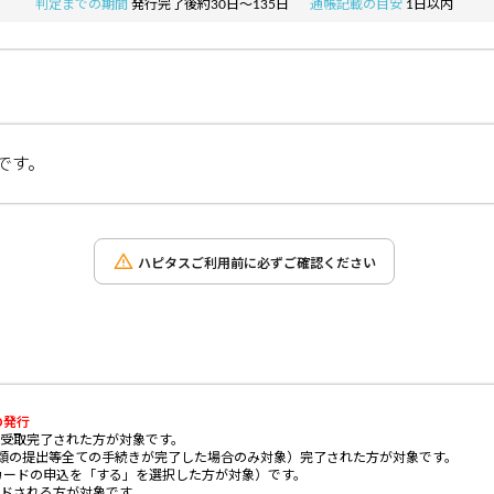
判定までの期間
発行完了後約30日～135日
通帳記載の目安
1日以内
です。
ハピタスご利用前に必ずご確認ください
の発行
で、受取完了された方が対象です。
書類の提出等全ての手続きが完了した場合のみ対象）完了された方が対象です。
カードの申込を「する」を選択した方が対象）です。
レードされる方が対象です。