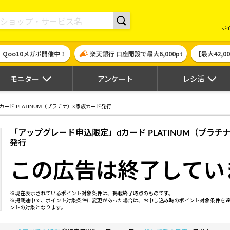
現金やギフト券に交換できるポイントサイト | ハピタス
ポ
！Qoo10メガポ開催中！
楽天銀行 口座開設で最大6,000pt
【最大42,
モニター
アンケート
レシ活
ード PLATINUM（プラチナ）×家族カード発行
「アップグレード申込限定」dカード PLATINUM（プラチ
発行
この広告は終了してい
※現在表示されているポイント対象条件は、掲載終了時点のものです。
※掲載途中で、ポイント対象条件に変更があった場合は、お申し込み時のポイント対象条件を
ントの対象となります。