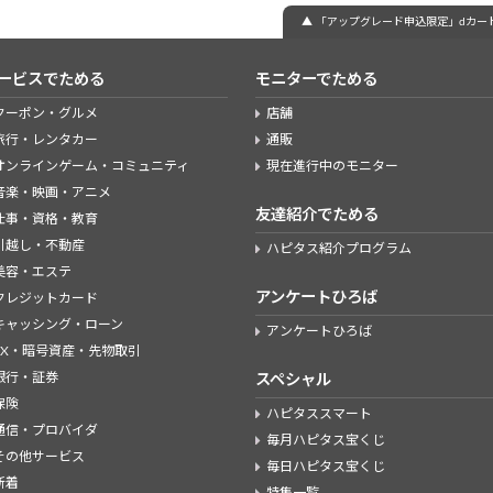
▲ 「アップグレード申込限定」dカード
ービスでためる
モニターでためる
クーポン・グルメ
店舗
旅行・レンタカー
通販
オンラインゲーム・コミュニティ
現在進行中のモニター
音楽・映画・アニメ
友達紹介でためる
仕事・資格・教育
引越し・不動産
ハピタス紹介プログラム
美容・エステ
アンケートひろば
クレジットカード
キャッシング・ローン
アンケートひろば
FX・暗号資産・先物取引
銀行・証券
スペシャル
保険
ハピタススマート
通信・プロバイダ
毎月ハピタス宝くじ
その他サービス
毎日ハピタス宝くじ
新着