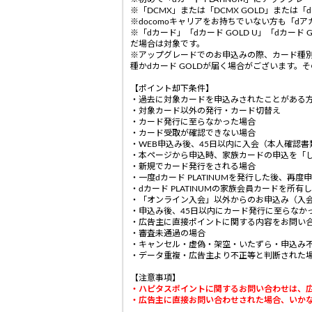
※「DCMX」または「DCMX GOLD」または
※docomoキャリアをお持ちでいない方も「d
※「dカード」「dカード GOLD U」「dカー
だ場合は対象です。
※アップグレードでのお申込みの際、カード種別は
種かdカード GOLDが届く場合がございます。
【ポイント却下条件】
・過去に対象カードを申込みされたことがある
・対象カード以外の発行・カード切替え
・カード発行に至らなかった場合
・カード受取が確認できない場合
・WEB申込み後、45日以内に入会（本人確認
・本ページから申込時、家族カードの申込を「
・新規でカード発行をされる場合
・一度dカード PLATINUMを発行した後、再
・dカード PLATINUMの家族会員カードを所有
・「オンライン入会」以外からのお申込み（入
・申込み後、45日以内にカード発行に至らなか
・広告主に直接ポイントに関する内容をお問い
・審査未通過の場合
・キャンセル・虚偽・架空・いたずら・申込み
・データ重複・広告主より不正等と判断された
【注意事項】
・ハピタスポイントに関するお問い合わせは、
・広告主に直接お問い合わせされた場合、いか