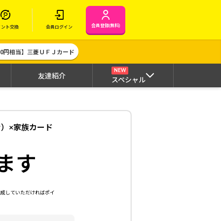
会員登録(無料)
イント交換
会員ログイン
000円相当】三菱ＵＦＪカード
NEW
友達紹介
スペシャル
ナ）×家族カード
ます
達成していただければポイ