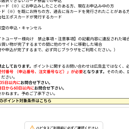
から選択できないカード券面での申込
カード（※）にお申込みしたことのある方、現在お申込み中の方
ード（※）を既にお持ちの方、過去に当カードを発行されたことがある
社エポスカードが発行するカード
架空の申込・キャンセル
イトユーザー様向け 禁止事項・注意事項】の記載内容に違反された場
お買い物が完了するまでの間に他のサイトに移動した場合
や申込が完了するまで、必ず同じブラウザをご利用ください。）
禁止しております。
ポイントに関するお問い合わせは広告主ではなく、
受付番号 （申込番号、注文番号など）」が必要
となります。
そのため、
ください。
35日以内に
お問合せ下さい。
日から60日以内に
お問合せ下さい。
きかねます。予めご了承下さい。
 16:09 のポイント対象条件はこちら
ハピタスご利用前に必ずご確認ください