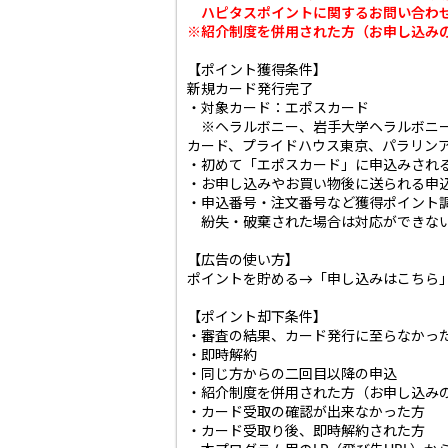
ハピタスポイントに関するお問い合わせ
※紹介制度を併用された方（お申し込み
【ポイント獲得条件】
新規カード発行完了
・対象カード：エポスカード
※ヘラルボニー、岩手大学ヘラルボニー、
カード、プライドハウス東京、パラリン
・初めて「エポスカード」に申込みされ
・お申し込みやお買い物後に送られる申
・申込番号・注文番号など獲得ポイント
紛失・破棄された場合は対応ができない
【広告の使い方】
ポイントを貯める→「申し込みはこちら
【ポイント却下条件】
・審査の結果、カード発行に至らなかっ
・即時解約
・同じ方からの二回目以降の申込
・紹介制度を併用された方（お申し込み
・カード受取の確認が出来なかった方
・カード受取り後、即時解約された方