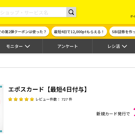
現金やギフト券に交換できるポイントサイト | ハピタス
ポ
での第2弾クーポンは使った？
最短4日で12,000ptもらえる！
SBI証券を
モニター
アンケート
レシ活
エポスカード【最短4日付与】
レビュー件数： 727 件
新規カード発行で