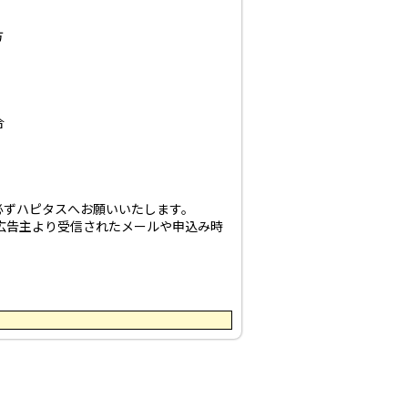
方
合
必ずハピタスへお願いいたします。
広告主より受信されたメールや申込み時