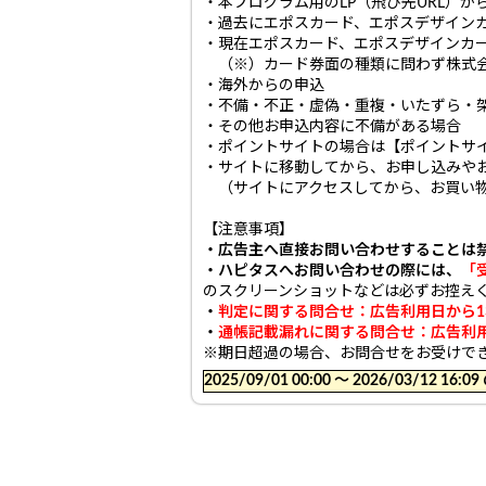
・本プログラム用のLP（飛び先URL）
・過去にエポスカード、エポスデザイン
・現在エポスカード、エポスデザインカ
（※）カード券面の種類に問わず株式会
・海外からの申込
・不備・不正・虚偽・重複・いたずら・
・その他お申込内容に不備がある場合
・ポイントサイトの場合は【ポイントサ
・サイトに移動してから、お申し込みや
（サイトにアクセスしてから、お買い物
【注意事項】
・広告主へ直接お問い合わせすることは
・ハピタスへお問い合わせの際には、
「
のスクリーンショットなどは必ずお控え
・
判定に関する問合せ：広告利用日から1
・
通帳記載漏れに関する問合せ：広告利用
※期日超過の場合、お問合せをお受けで
2025/09/01 00:00 〜 2026/03/12