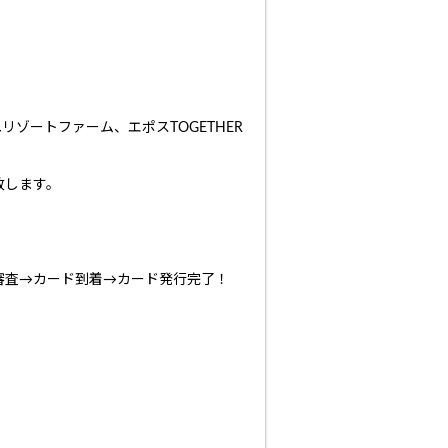
ートファーム、エポスTOGETHER
致します。
審査→カード到着→カード発行完了！