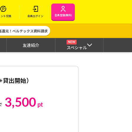
会員登録(無料)
イント交換
会員ログイン
高還元！ベルテックス資料請求
NEW
友達紹介
スペシャル
+貸出開始）
3,500
pt
で