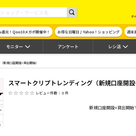
現金やギフト券に交換できるポイントサイト | ハピタス
ポ
%還元！Qoo10メガポ開催中！
お得な日曜日♪Yahoo！ショッピング
週末
モニター
アンケート
レシ活
（新規口座開設+貸出開始）
スマートクリプトレンディング（新規口座開設
レビュー件数： 0 件
新規口座開設+貸出開始