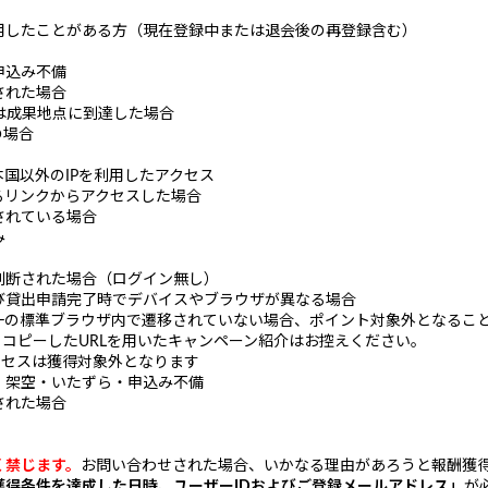
用したことがある方（現在登録中または退会後の再登録含む）
申込み不備
された場合
たは成果地点に到達した場合
の場合
国以外のIPを利用したアクセス
るリンクからアクセスした場合
されている場合
み
判断された場合（ログイン無し）
び貸出申請完了時でデバイスやブラウザが異なる場合
一の標準ブラウザ内で遷移されていない場合、ポイント対象外となるこ
、コピーしたURLを用いたキャンペーン紹介はお控えください。
クセスは獲得対象外となります
・架空・いたずら・申込み不備
された場合
く禁じます。
お問い合わせされた場合、いかなる理由があろうと報酬獲
獲得条件を達成した日時、ユーザーIDおよびご登録メールアドレス」
が