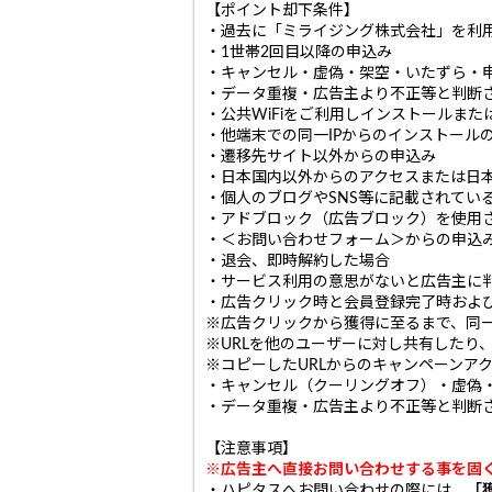
【ポイント却下条件】
・過去に「ミライジング株式会社」を利
・1世帯2回目以降の申込み
・キャンセル・虚偽・架空・いたずら・
・データ重複・広告主より不正等と判断
・公共WiFiをご利用しインストールま
・他端末での同一IPからのインストール
・遷移先サイト以外からの申込み
・日本国内以外からのアクセスまたは日本
・個人のブログやSNS等に記載されてい
・アドブロック（広告ブロック）を使用
・＜お問い合わせフォーム＞からの申込
・退会、即時解約した場合
・サービス利用の意思がないと広告主に
・広告クリック時と会員登録完了時およ
※広告クリックから獲得に至るまで、同
※URLを他のユーザーに対し共有したり
※コピーしたURLからのキャンペーンア
・キャンセル（クーリングオフ）・虚偽
・データ重複・広告主より不正等と判断
【注意事項】
※広告主へ直接お問い合わせする事を固
・ハピタスへお問い合わせの際には、
「