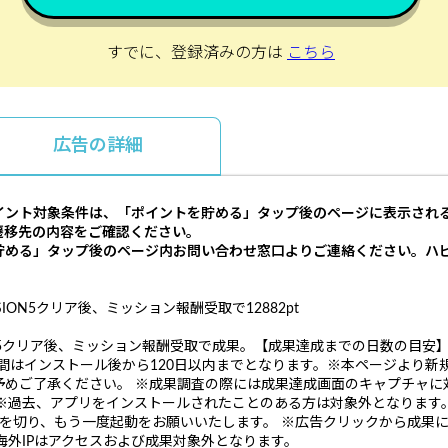
すでに、登録済みの方は
こちら
広告の詳細
イント対象条件は、「ポイントを貯める」タップ後のページに表示され
遷移先の内容をご確認ください。
貯める」タップ後のページ内お問い合わせ窓口よりご連絡ください。ハ
SION5クリア後、ミッション報酬受取で12882pt
N5クリア後、ミッション報酬受取で成果。【成果達成までの日数の目安】
期間はインストール後から120日以内までとなります。※本ページより
めご了承ください。 ※成果調査の際には成果達成画面のキャプチャに対
※過去、アプリをインストールされたことのある方は対象外となります
)を切り、もう一度起動をお願いいたします。 ※広告クリックから成果
海外IPはアクセスおよび成果対象外となります。