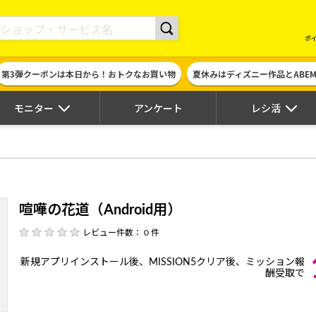
現金やギフト券に交換できるポイントサイト | ハピタス
ポ
第3弾クーポンは本日から！おトクなお買い物
夏休みはディズニー作品とABE
モニター
アンケート
レシ活
喧嘩の花道（Android用）
レビュー件数： 0 件
新規アプリインストール後、MISSION5クリア後、ミッション報
酬受取で