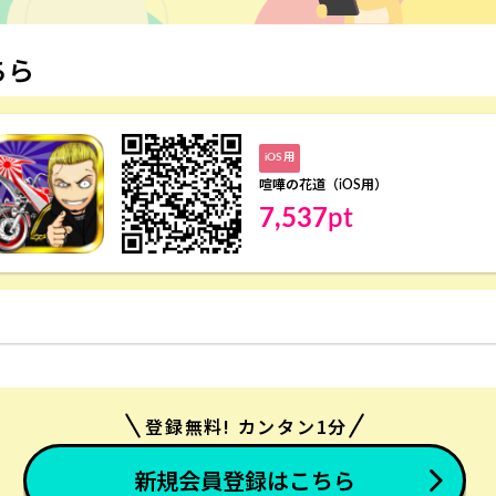
ちら
iOS 用
喧嘩の花道（iOS用）
7,537
pt
登録無料! カンタン1分
新規会員登録はこちら