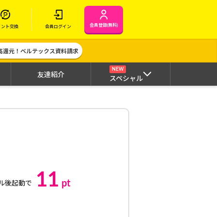
会員登録(無料)
イント交換
会員ログイン
高還元！ベルテックス資料請求
NEW
友達紹介
スペシャル
11
pt
ル後起動で