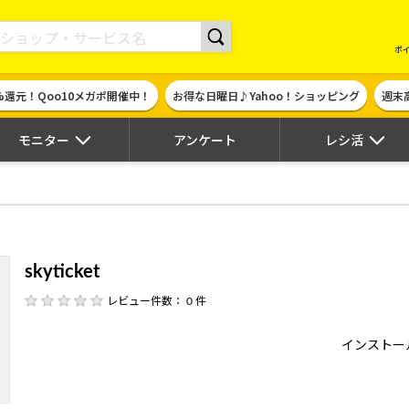
現金やギフト券に交換できるポイントサイト | ハピタス
ポ
%還元！Qoo10メガポ開催中！
お得な日曜日♪Yahoo！ショッピング
週末
モニター
アンケート
レシ活
skyticket
レビュー件数： 0 件
インストー