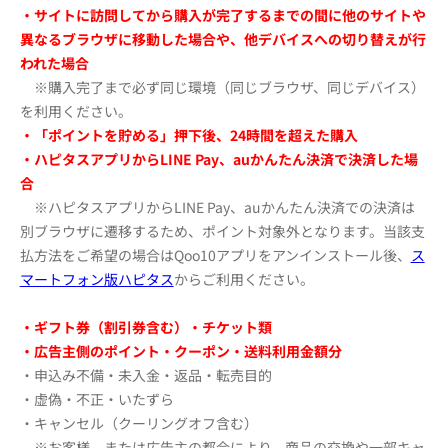
・サイトに訪問してから購入が完了するまでの間に他のサイトや
異なるブラウザに移動した場合や、
他デバイスへの切り替えが行
われた場合
※購入完了まで必ず同じ環境（同じブラウザ、同じデバイス）
を利用ください。
・
「ポイントを貯める」押下後、
24時間を超えた購入
・ハピタスアプリからLINE Pay、auかんたん決済で決済した場
合
※ハピタスアプリからLINE Pay、auかんたん決済での決済は
別ブラウザに遷移するため、ポイント対象外となります。当該支
払方法をご希望の場合はQoo10アプリをアンインストール後、
ス
マートフォン版ハピタス
からご利用ください。
・ギフト券（割引券含む）・チケット類
・広告主側のポイント・クーポン・送料利用金額分
・申込み不備・未入金・返品・転売目的
・虚偽・不正・いたずら
・キャンセル（クーリングオフ含む）
※お客様、または広告主の都合により、商品の交換や一部キャ