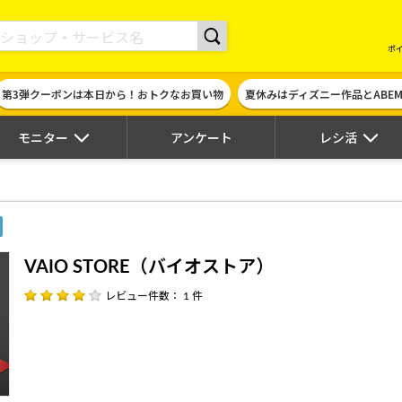
現金やギフト券に交換できるポイントサイト | ハピタス
ポ
第3弾クーポンは本日から！おトクなお買い物
夏休みはディズニー作品とABE
モニター
アンケート
レシ活
VAIO STORE（バイオストア）
レビュー件数： 1 件