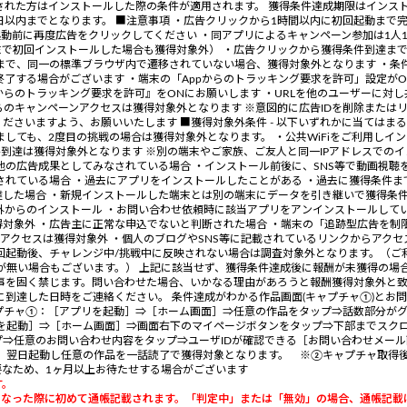
された方はインストールした際の条件が適用されます。 獲得条件達成期限はインス
日以内までとなります。 ■注意事項 ・広告クリックから1時間以内に初回起動まで
動前に再度広告をクリックしてください ・同アプリによるキャンペーン参加は1人1回
末で初回インストールした場合も獲得対象外） ・広告クリックから獲得条件到達ま
まで、同一の標準ブラウザ内で遷移されていない場合、獲得対象外となります ・条
終了する場合がございます ・端末の「Appからのトラッキング要求を許可」設定が
からのトラッキング要求を許可』をONにお願いします ・URLを他のユーザーに対
からのキャンペーンアクセスは獲得対象外となります ※意図的に広告IDを削除また
ださいますよう、お願いいたします ■獲得対象外条件 - 以下いずれかに当てはまる
しても、2度目の挑戦の場合は獲得対象外となります。 ・公共WiFiをご利用しイ
件到達は獲得対象外となります ※別の端末やご家族、ご友人と同一IPアドレスでの
他の広告成果としてみなされている場合 ・インストール前後に、SNS等で動画視聴
されている場合 ・過去にアプリをインストールしたことがある ・過去に獲得条件ま
した場合 ・新規インストールした端末とは別の端末にデータを引き継いで獲得条件
外からのインストール ・お問い合わせ依頼時に該当アプリをアンインストールして
対象外 ・広告主に正常な申込でないと判断された場合 ・端末の「追跡型広告を制限
たアクセスは獲得対象外 ・個人のブログやSNS等に記載されているリンクからアクセ
回起動後、チャレンジ中/挑戦中に反映されない場合は調査対象外となります。（ご
が無い場合もございます。） 上記に該当せず、獲得条件達成後に報酬が未獲得の場
事を固く禁じます。問い合わせた場合、いかなる理由があろうと報酬獲得対象外と致
に到達した日時をご連絡ください。 条件達成がわかる作品画面(キャプチャ①)とお問
 キャプチャ①：［アプリを起動］⇒［ホーム画面］⇒任意の作品をタップ⇒話数部分
リを起動］⇒［ホーム画面］⇒画面右下のマイページボタンをタップ⇒下部までスク
⇒任意のお問い合わせ内容をタップ⇒ユーザIDが確認できる［お問い合わせメール
後、翌日起動し任意の作品を一話読了で獲得対象となります。 ※②キャプチャ取得
要なため、1ヶ月以上お待たせする場合がございます
す。
」になった際に初めて通帳記載されます。「判定中」または「無効」の場合、通帳記載