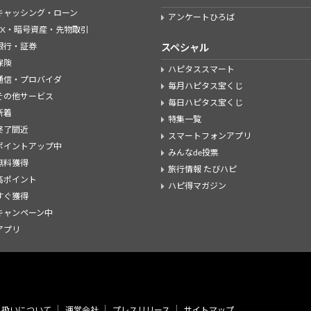
キャッシング・ローン
アンケートひろば
FX・暗号資産・先物取引
銀行・証券
スペシャル
保険
ハピタススマート
通信・プロバイダ
毎月ハピタス宝くじ
その他サービス
毎日ハピタス宝くじ
新着
特集一覧
終了間近
スマートフォンアプリ
ポイントアップ中
みんなde投票
無料獲得
旅行情報 たびハピ
高ポイント
ハピ得マガジン
すぐ獲得
キャンペーン中
アプリ
り扱いについて
運営会社
プレスリリース
サイトマップ