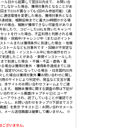
トール日から起算して翌日以内まで、 お問い合
完了しなかった場合、獲得対象外となることがあ
まで(OSが異なっても1回のみ参加可能) （過
でに通信環境を変更した場合、獲得対象外となる
件達成後、報酬反映までに最大24時間かかる場
OFFの場合、報酬が獲得できない可能性がありま
し共有したり、コピーしたURLを用いたキャンペ
はリセットを行った場合、不正利用と判断される場
場合 ・挑戦中/チャレンジ中（またはポイント
ンストールまたは獲得条件に到達した場合 ・他端
インストールなども対象外です ・回線が不安定な
をした場合 ・インストール中に他の操作を行っ
で到達したことがある ・新規インストールした
まで到達した場合 ・不備・不正・虚偽・重
いる場合は獲得対象外 ・獲得条件達成までに該
」設定がONになっている場合 ・日本国内以外
スした場合は獲得対象外 ■お問い合わせに関し
利用のサイトにより判定中、発生など文言が異
合、本サイトのお問い合わせフォームよりご連
します。 報酬未獲得に関する調査の際は下記が
い合わせメール画面(キャプチャ②)とユーザ
がグレーアウトされ、読了していることが確認でき
ロールし、お問い合わせをタップ⇒下部までスク
画面］を表示 テキスト③：お問い合わせメール
後、メール送信画面は破棄して構いません。 ※
はございません。