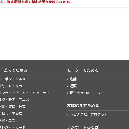
載され、判定期間を経て判定結果が反映されます。
ービスでためる
モニターでためる
クーポン・グルメ
店舗
旅行・レンタカー
通販
オンラインゲーム・コミュニティ
現在進行中のモニター
音楽・映画・アニメ
友達紹介でためる
仕事・資格・教育
引越し・不動産
ハピタス紹介プログラム
美容・エステ
アンケートひろば
クレジットカード