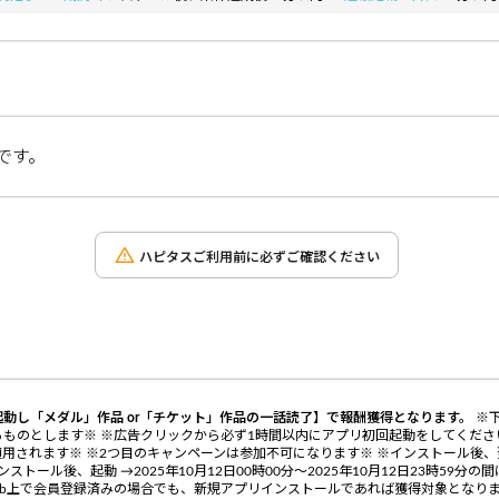
です。
ハピタスご利用前に必ずご確認ください
動し「メダル」作品 or「チケット」作品の一話読了】で報酬獲得となります。
※
ものとします※ ※広告クリックから必ず1時間以内にアプリ初回起動をしてくださ
用されます※ ※2つ目のキャンペーンは参加不可になります※ ※インストール後
にインストール後、起動 →2025年10月12日00時00分～2025年10月12日23時5
b上で会員登録済みの場合でも、新規アプリインストールであれば獲得対象となります※