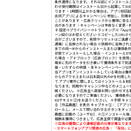
条件適用となります。 それ以前にインストール
わせ受付期限はインストール日から起算して30
ります ・1時間以上かかる場合は、アプリ初回起
去同アプリによるキャンペーンに参加し、別端
ことがあります ・広告クリックから獲得に至る
合があります ・キャンペーンは予告なく変更・
す 設定⇒プライバシー⇒トラッキング⇒『App
ーン紹介はお控えください ※コピーしたURL
合がございますので、削除やリセットはご遠慮く
通帳）に反映されない場合 ※挑戦中に反映されま
末での同一IPからのインストールまたは獲得条
状態でインストールした場合 ・インストールが
た場合 ・アドブロック（広告ブロック）を使用
端末に別のデータを引き継いで獲得条件まで到達
複・いたずらの申請 ・本キャンペーンページ以
当アプリをアンインストールしている場合は獲得
からのアクセスまたは日本国以外のIPを利用し
て アプリ案件に関しましてはインストール＆初
なります。挑戦中/チャレンジ中などのメニュー
絡ください。 ※広告主へ直接お問い合わせする
必要になりますのでご準備ください。 獲得条件
ID(テキスト③)をお送りください。 ＊手順
る［作品画面］を表示 キャプチャ②：［アプ
ロールし、メールで問い合わせるボタンをタップ
画面に記載の［ユーザID］ ※①インストール
報酬未獲得につきまして、広告主側で調査が必
※広告の種類により通帳記載の仕様が異なりま
- スマートフォンアプリ関連の広告： 「有効