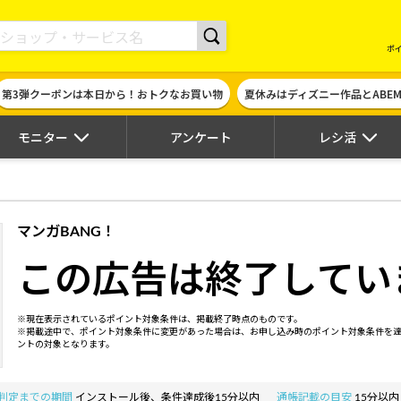
現金やギフト券に交換できるポイントサイト | ハピタス
ポ
第3弾クーポンは本日から！おトクなお買い物
夏休みはディズニー作品とABE
モニター
アンケート
レシ活
マンガBANG！
この広告は終了してい
※現在表示されているポイント対象条件は、掲載終了時点のものです。
※掲載途中で、ポイント対象条件に変更があった場合は、お申し込み時のポイント対象条件を
ントの対象となります。
判定までの期間
インストール後、条件達成後15分以内
通帳記載の目安
15分以内